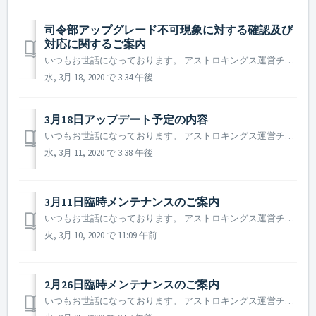
司令部アップグレード不可現象に対する確認及び
対応に関するご案内
いつもお世話になっております。 アストロキングス運営チームです。 本日（3月18日）のアップデート後、司令部のアップグレード機能が正常に利用できなくなる現象が生じております。 現在、原因究明、修正作業を行っております。 本日中には修正作業が完了、新たなパッチファイルを登録する予定です。...
水, 3月 18, 2020 で 3:34 午後
3月18日アップデート予定の内容
いつもお世話になっております。 アストロキングス運営チームです。 次週3月18日(水)にアップデートメンテナンスが行われる予定です。 アップデートの内容の一部について予めご案内致します。 ※ 本内容は、テスト中の段階であり、アップデートについての詳細事項につきましては追って告知致し...
水, 3月 11, 2020 で 3:38 午後
3月11日臨時メンテナンスのご案内
いつもお世話になっております。 アストロキングス運営チームです。 3月11日(水)に行われるメンテナンスに関しましてご案内致します。 ▶️ 3月11日臨時メンテナンスのご案内 - メンテナンス時間：2020年3月11日 10 : 00 ~ 14 : 00 (4時間) - メンテナンス...
火, 3月 10, 2020 で 11:09 午前
2月26日臨時メンテナンスのご案内
いつもお世話になっております。 アストロキングス運営チームです。 2月26日に行われるメンテナンスについてご案内致します。 ▶️ 2月26日メンテナンスのご案内 - メンテナンス時間：2020年02月26日(水) 10 : 00 ~ 13 : 00 (3時間) - メンテナンス...