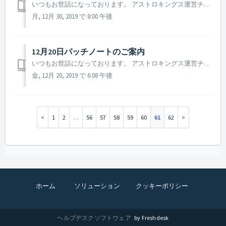
いつもお世話になっております。 アストロキングス運営チームです。 12月31日のメンテナンス後に開始される新年イベントについてご案内致します。 ▶️ 新年イベントのご案内 - イベント開催期間：2019年12月31日12 : 00 ~ 2020年1月15日 09 : 00 (15日間)...
月, 12月 30, 2019 で 8:00 午後
12月20日パッチノートのご案内
いつもお世話になっております。 アストロキングス運営チームです。 2019年12月20日に行われるパッチノートについてご案内いたします。 ▶ パッチノートのご案内 - 特定の機器において画面が正常に表示されない問題解決 (iOS - 解像度異常現象) - 特定の機器においてヘル...
金, 12月 20, 2019 で 6:08 午後
1
2
…
56
57
58
59
60
61
62
ホーム
ソリューション
クッキーポリシー
ヘルプデスクソフトウェア
by Freshdesk