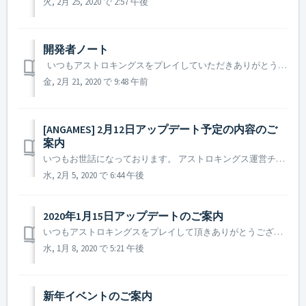
火, 2月 25, 2020 で 2:57 午後
開発者ノート
いつもアストロキングスをプレイしていただきありがとうございます。アストロキングス制作PDです。 2020年といえばその昔、未来世界を語る時に度々言及される想像の世界の年度でもありました。 ところがいつしか、2020年は私たちの現実となっていました。 SF戦略MMOジャンルを標榜するアストロキン...
金, 2月 21, 2020 で 9:48 午前
[ANGAMES] 2月12日アップデート予定の内容のご
案内
いつもお世話になっております。 アストロキングス運営チームです。 2月12日のアップデート予定の内容についてご案内致します。 ※ 本内容は、実際のアップデート時には一部内容が変更される場合がございます。その際には別途ご案内致します。 ▶ 2月12日アップデート予定の内容 ...
水, 2月 5, 2020 で 6:44 午後
2020年1月15日アップデートのご案内
いつもアストロキングスをプレイして頂きありがとうございます。アストロキングス運営チームです。 2020年、庚子の年が幸せな年となりますようお祈り申し上げます。 本年も何卒宜しくお願い申し上げます。 2020年1月15日実施されるアップデートについてご案内致します。 ▶ 2020年...
水, 1月 8, 2020 で 5:21 午後
新年イベントのご案内