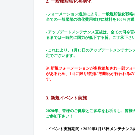
2.
一般艦船
強化初期化
-フォーメーション追加により、一般艦船強化戦略
全ての一般艦船の強化費用並びに材料を100%お
- アップデ
ー
トメンテナンス直後は、全ての司令官
るまでは一時的に
国
力が低下する旨、ご了承下さ
- これにより、1月15日のアップデ
ー
トメンテナン
定でございます。
※ 新規フォーメーションが多数追加され一部フォ
があるため、
1回に限り特別に初期化が行われる
す。
3.
新規イベント
実施
2020年、皆様のご健康とご多幸をお祈りし、皆
ご参加下さい！
-
イベント
実施
期間：
2020年1月15日メンテナンス終