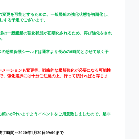
の変更を可能とするために、一般艦船の強化状態を初期化し、
返しする予定でございます。
様
の一般艦船の
強
化
状
態が初期化されるため、再び
強
化をされ
い。
スの惑星保護シ
ー
ルドは通常より長めの
6時間とさせて頂く予
ーメーションも変更等、戦略的な艦船強化が必要になる可能性
ので、強化選択には十分ご注意の上、行って頂ければと存じま
様の願いが叶いますようイベントをご用意致しましたので、是非
了時間～2020年1月29日09:00まで