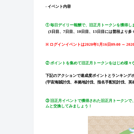
-
イベント
内容
①
毎日デイリー報酬で、旧正月トークンを獲得し
(
3日目、7日目、10日目、13日目には普段より
※
ログインイベントは
2020年1月16日09:00 ～ 
②
ポイントを集めて旧正月トークンをはじめ様々
下記のアクションで達成度ポイントとランキング
(
宇宙海賊討伐、本拠地討伐、指名手配犯
討伐、英
③
旧正月
イベントで獲得された旧正月トークンで
ムと交換してみましょう！