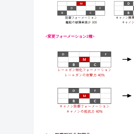
<
変更
フォーメーション
2種
>