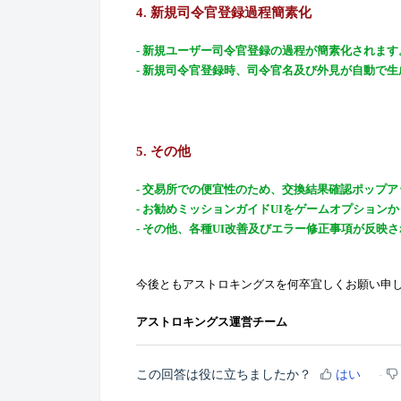
4.
新規司令官登録過程簡素化
-
新規ユーザ
ー司令官登録の過程が簡素化されます
-
新規司令官登録時、司令官名及び外見が自動で生
5.
その他
-
交易所での便宜性のため、交換結果確認ポップア
-
お勧めミッションガイド
UI
をゲームオプションか
-
その他、各種
UI改善及びエラー修正事項が反映
今後ともアストロキングスを何卒宜しくお願い申
アストロキングス運営チーム
この回答は役に立ちましたか？
はい