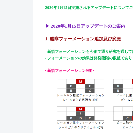
2020年1月15日実施されるアップデートについて
▶
2020
年
1
月
15
日アップデートのご案内
1.
艦隊フォーメーション追加及び
変更
-
新規フォーメーションも
今まで通り研究を通して
-
フォーメーションの
効果
は開発段階の
数値
であり
<
新規フォーメーション
9種
>