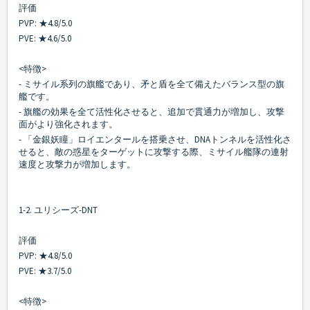
評価
PVP: ★4.8/5.0
PVE: ★4.6/5.0
<特徴>
- ミサイル系列の旗艦であり、矛と盾を全て備えたバランス型の旗
艦です。
- 旗艦の効果を全て活性化させると、追加で貫通力が増加し、攻撃
面がより強化されます。
- 「金銀妖瞳」ロイエンタールを搭乗させ、DNAトンネルを活性化さ
せると、敵の惑星をターゲットに攻撃する際、ミサイル艦隊の連射
速度と攻撃力が増加します。
1-2. ユリシーズ-DNT
評価
PVP: ★4.8/5.0
PVE: ★3.7/5.0
<特徴>