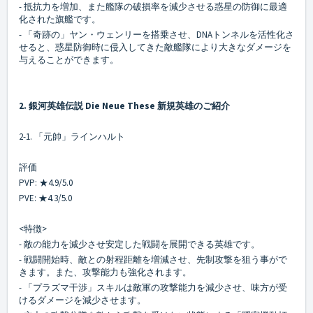
- 抵抗力を増加、また艦隊の破損率を減少させる惑星の防御に最適
化された旗艦です。
- 「奇跡の」ヤン・ウェンリーを搭乗させ、DNAトンネルを活性化さ
せると、惑星防御時に侵入してきた敵艦隊により大きなダメージを
与えることができます。
2. 銀河英雄伝説 Die Neue These 新規英雄のご紹介
2-1. 「元帥」ラインハルト
評価
PVP: ★4.9/5.0
PVE: ★4.3/5.0
<特徴>
- 敵の能力を減少させ安定した戦闘を展開できる英雄です。
- 戦闘開始時、敵との射程距離を増減させ、先制攻撃を狙う事がで
きます。また、攻撃能力も強化されます。
- 「プラズマ干渉」スキルは敵軍の攻撃能力を減少させ、味方が受
けるダメージを減少させます。