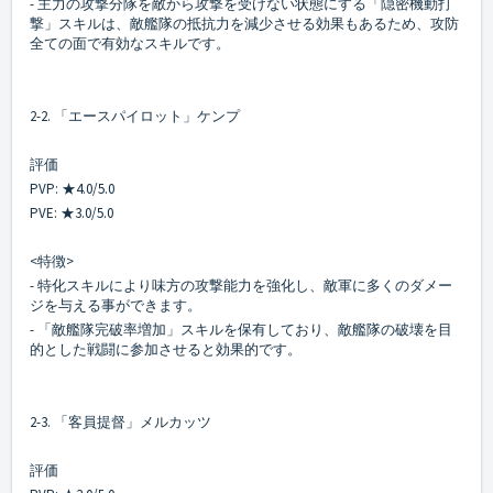
- 主力の攻撃分隊を敵から攻撃を受けない状態にする「隠密機動打
撃」スキルは、敵艦隊の抵抗力を減少させる効果もあるため、攻防
全ての面で有効なスキルです。
2-2. 「エースパイロット」ケンプ
評価
PVP: ★4.0/5.0
PVE: ★3.0/5.0
<特徴>
- 特化スキルにより味方の攻撃能力を強化し、敵軍に多くのダメー
ジを与える事ができます。
- 「敵艦隊完破率増加」スキルを保有しており、敵艦隊の破壊を目
的とした戦闘に参加させると効果的です。
2-3. 「客員提督」メルカッツ
評価