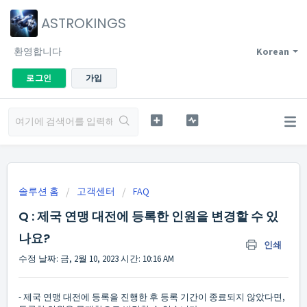
ASTROKINGS
환영합니다
Korean
로그인
가입
솔루션 홈
고객센터
FAQ
Q : 제국 연맹 대전에 등록한 인원을 변경할 수 있
나요?
인쇄
수정 날짜: 금, 2월 10, 2023 시간: 10:16 AM
- 제국 연맹 대전에 등록을 진행한 후 등록 기간이 종료되지 않았다면,