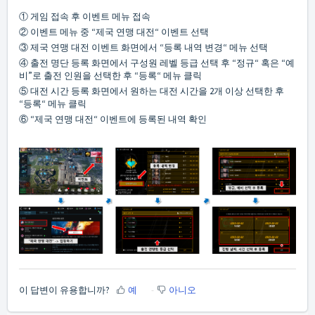
① 게임 접속 후 이벤트 메뉴 접속
② 이벤트 메뉴 중 “제국 연맹 대전“ 이벤트 선택
③ 제국 연맹 대전 이벤트 화면에서 “등록 내역 변경“ 메뉴 선택
④ 출전 명단 등록 화면에서 구성원 레벨 등급 선택 후 “정규“ 혹은 “예
비”로 출전 인원을 선택한 후 “등록“ 메뉴 클릭
⑤ 대전 시간 등록 화면에서 원하는 대전 시간을 2개 이상 선택한 후
“등록“ 메뉴 클릭
⑥ “제국 연맹 대전“ 이벤트에 등록된 내역 확인
이 답변이 유용합니까?
예
아니오