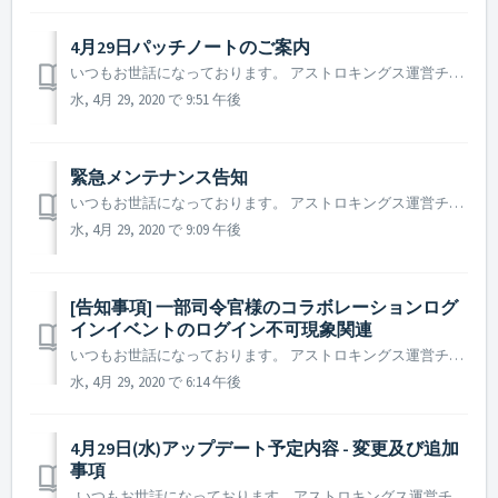
4月29日パッチノートのご案内
いつもお世話になっております。 アストロキングス運営チームです。 4月29日に行われたパッチノートのご案内を致します。 ▶️ 4月29日パッチノートのご案内 - パッチ事項：ワープゲートコンテンツ(指名手配、次元の亀裂、コラボイベント)ご利用時、時折発生しておりました無限ローディング及...
水, 4月 29, 2020 で 9:51 午後
緊急メンテナンス告知
いつもお世話になっております。 アストロキングス運営チームです。 4月29日に行われる緊急メンテナンスについてご案内致します。 ▶️ 4月29日緊急メンテナンスのご案内 - 緊急メンテナンス時間：2020年4月29日 21 : 30 ~ 21 : 50 (20分間) - 緊急メンテナンス内...
水, 4月 29, 2020 で 9:09 午後
[告知事項] 一部司令官様のコラボレーションログ
インイベントのログイン不可現象関連
いつもお世話になっております。 アストロキングス運営チームです。 本日(4月29日)アップデート後、一部の司令官様におかれましては、ログイン時にログインイベントのログイン表記が正常に表示されない現象を確認致しました。 ですが、該当の問題は表記上の問題で再度ログインされた際に正常にログインチェッ...
水, 4月 29, 2020 で 6:14 午後
4月29日(水)アップデート予定内容 - 変更及び追加
事項
いつもお世話になっております。アストロキングス運営チームです。 4月29日(水)に予定されているアップデート内容の一部変更及び追加事項、メンテナンス日程等のご案内致します。 ▶ 4月29日(水)アップデート予定内容 - 変更及び追加事項 - アップデートメンテナンス時間：2020年...