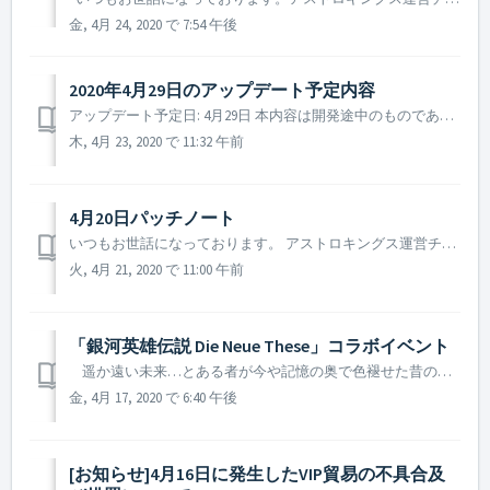
金, 4月 24, 2020 で 7:54 午後
2020年4月29日のアップデート予定内容
アップデート予定日: 4月29日 本内容は開発途中のものであり、実際のアップデート時には一部内容が変更される場合があります。 1. 銀河英雄伝説 Die Neue These コラボイベント [イベント期間] 2020年4月29日(水)メンテナンス後～2020年5月27日...
木, 4月 23, 2020 で 11:32 午前
4月20日パッチノート
いつもお世話になっております。 アストロキングス運営チームです。 4月20日(月)に行われたパッチノートについてご案内致します。 ▶️ 4月20日パッチノート - パッチ内容：ゲームデータバックアップ及びゲームサービス安定化作業実施 来たるアストロキングスｘ銀河英雄伝説DNTコ...
火, 4月 21, 2020 で 11:00 午前
「銀河英雄伝説 Die Neue These」コラボイベント
遥か遠い未来…とある者が今や記憶の奥で色褪せた昔の物語を思い出しながら話を始める。 野望と陰謀、裏切りのジャングルをかき分け、それぞれの目標に向かって走る英雄たちの前に一寸の譲歩も許さない 激突の瞬間は刻一刻と近づいていた… いつもお世話になっております。 アストロキ...
金, 4月 17, 2020 で 6:40 午後
[お知らせ]4月16日に発生したVIP貿易の不具合及