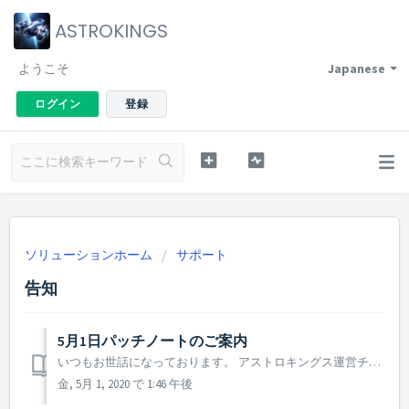
ASTROKINGS
ようこそ
Japanese
ログイン
登録
ソリューションホーム
サポート
告知
5月1日パッチノートのご案内
いつもお世話になっております。 アストロキングス運営チームです。 本日(5月1日)に行われたアップデートについてご案内致します。 4月30日にアストロキングスで発生している異常現象に関するパッチを行いましたが、 緊急でパッチ及び審査を行った事により、やむを得ず各ストアからダウンロードをする事...
金, 5月 1, 2020 で 1:46 午後