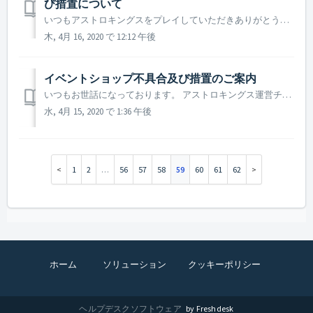
び措置について
いつもアストロキングスをプレイしていただきありがとうございます。アストロキングス運営チームです。 本日(4月16日)VIP貿易と関連して発生した不具合及び措置についてご案内いたします。 ▶️ 4月16日VIP貿易不具合のご案内 - 不具合発生日時 : 2020年4月16日09 : ...
木, 4月 16, 2020 で 12:12 午後
イベントショップ不具合及び措置のご案内
いつもお世話になっております。 アストロキングス運営チームです。 現在開催中のイベントショップにおいて「捕獲した宇宙海賊の貨物」のデイリー在庫の購入数量が初期化されず購入できない現象が確認されておりましたが、現在不具合確認後緊急パッチにより正常化されました。 ゲームご利用にご不便をお掛けし誠に...
水, 4月 15, 2020 で 1:36 午後
1
2
…
56
57
58
59
60
61
62
ホーム
ソリューション
クッキーポリシー
ヘルプデスクソフトウェア
by Freshdesk