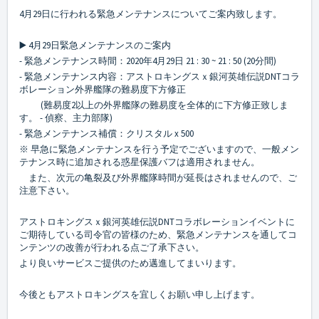
4月29日に行われる緊急メンテナンスについてご案内致します。
▶️ 4月29日緊急メンテナンスのご案内
- 緊急メンテナンス時間：2020年4月29日 21 : 30 ~ 21 : 50 (20分間)
- 緊急メンテナンス内容：アストロキングスｘ銀河英雄伝説DNTコラ
ボレーション外界艦隊の難易度下方修正
(難易度2以上の外界艦隊の難易度を全体的に下方修正致しま
す。 - 偵察、主力部隊)
- 緊急メンテナンス補償：クリスタル x 500
※ 早急に緊急メンテナンスを行う予定でございますので、一般メン
テナンス時に追加される惑星保護バフは適用されません。
また、次元の亀裂及び外界艦隊時間が延長はされませんので、ご
注意下さい。
アストロキングスｘ銀河英雄伝説DNTコラボレーションイベントに
ご期待している司令官の皆様のため、緊急メンテナンスを通してコ
ンテンツの改善が行われる点ご了承下さい。
より良いサービスご提供のため邁進してまいります。
今後ともアストロキングスを宜しくお願い申し上げます。