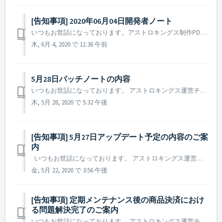
[告知事項] 2020年06月04日開発者ノート
いつもお世話になっております。アストロキングス制作PDです。 気づけば2020年も半分が終わろうとしていますが、司令官の皆様はいかがお過ごしでしょうか？ 先月無事に終了しました銀河英雄伝説とのコラボイベントでは、皆様からたくさんのご声援をいただき誠にありがとうございました。開発チームではより魅力...
木, 6月 4, 2020 で 11:36 午前
5月28日パッチノートの内容
いつもお世話になっております。 アストロキングス運営チームです。 本日(5月28日)行われたパッチノートについてご案内致します。 ▶️ 5月28日パッチノートの内容 - 宇宙マップのテネブリース下部の移動不可地域の細部調整 ※ 参考事項 - 宇宙マップのテネブリース下部...
木, 5月 28, 2020 で 5:32 午後
[告知事項] 5月27日アップデート予定の内容のご案
内
いつもお世話になっております。 アストロキングス運営チームです。 5月27日のアップデートの内容についてご案内致します。 ▶ 5月27日のアップデート予定の内容のご案内 - アップデートの予定日時：2020年5月27日 10 : 00 ~ 13 : 00 (3時間) 本内容は開...
金, 5月 22, 2020 で 3:56 午後
[告知事項] 定期メンテナンス後の商品決済におけ
る問題解決完了のご案内
いつもお世話になっております。 アストロキングス運営チームです。 本日(5月13日)定期メンテナンス後発生したゲーム内の商品購入に関する問題が解決致しました。 ▶️ 5月13日定期メンテナンス後発生した問題 - 問題現象：Google Playをご利用の一部司令官の方において商品の決済...