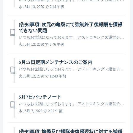
水, 5月 13, 2020 で 2:14 午後
[告知事項] 次元の亀裂にて強制終了後報酬を獲得
できない問題
いつもお世話になっております。 アストロキングス運営チームです。 現在、アストロキングスで発生している異常現象についてご案内致します。 - 問題現象 : 一般の次元の亀裂進行中に強制終了する現象が発生した場合に報酬を獲得できない問題。 - 関連補償：次元移動触媒パックｘ5個 問題現象...
火, 5月 12, 2020 で 2:46 午後
5月13日定期メンテナンスのご案内
いつもお世話になっております。 アストロキングス運営チームです。 2020年5月13日に行われる定期メンテナンスについてご案内致します。 ▶️ 5月13日定期メンテナンスのご案内 - メンテナンス時間：2020年5月13日 10 : 00 ~ 12 : 00 (2時間) - メンテナ...
火, 5月 12, 2020 で 10:43 午前
5月7日パッチノート
いつもお世話になっております。 アストロキングス運営チームです。 2020年5月7日に行われたパッチノートについてご案内致します。 ▶️ 5月7日パッチノート - ゲームサーバー追加安定化 - ゲーム内の一部の説明内容変更及び追加 - ゲーム内の一部の説明が正常に表記されてい...
木, 5月 7, 2020 で 2:02 午後
[告知事項] 旗艦及び艦隊未復帰現状に対する補償