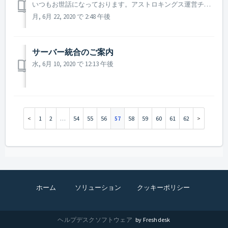
いつもお世話になっております。アストロキングス運営チームです。 来週6月24日に行われる定期メンテナンスの内容についてご案内致します。 ▶ 6月24日定期メンテナンスのご案内 - 定期メンテナンス時間：2020年6月24日 10 : 00 ~ 15 : 00(5時間) - 定期メ...
月, 6月 22, 2020 で 2:48 午後
サーバー統合のご案内
水, 6月 10, 2020 で 12:13 午後
1
2
…
54
55
56
57
58
59
60
61
62
ホーム
ソリューション
クッキーポリシー
ヘルプデスクソフトウェア
by Freshdesk