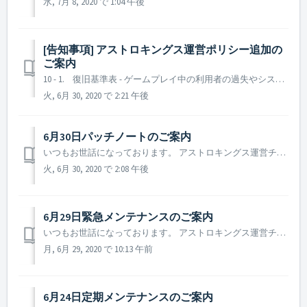
水, 7月 8, 2020 で 1:04 午後
[告知事項] アストロキングス運営ポリシー追加の
ご案内
10 - 1. 復旧基準表 - ゲームプレイ中の利用者の過失やシステムの不具合により発生する損失の復旧は、以下の復旧基準表に従います。 - 基準表に記載されていない事項についてはアストロキングス運営ポリシー「10．復旧ポリシー」により復旧の可否や範囲を決定します。 アカウント ...
火, 6月 30, 2020 で 2:21 午後
6月30日パッチノートのご案内
いつもお世話になっております。 アストロキングス運営チームです。 本日（6月30日）に行われたパッチノートについてご案内致します。 ▶️ 6月30日パッチノートのご案内 - テネブリース戦闘ポイント獲得スコア変更 ※ テネブリース戦闘時、獲得できるポイント数値が全体的に調整され...
火, 6月 30, 2020 で 2:08 午後
6月29日緊急メンテナンスのご案内
いつもお世話になっております。 アストロキングス運営チームです。 本日(6月29日)に行われる緊急メンテナンスについてご案内致します。 ▶️ 6月29日緊急メンテナンスのご案内 - メンテナンス時間：2020年6月29日 10 : 30 ~ 13 : 30 (3時間) - メンテナン...
月, 6月 29, 2020 で 10:13 午前
6月24日定期メンテナンスのご案内