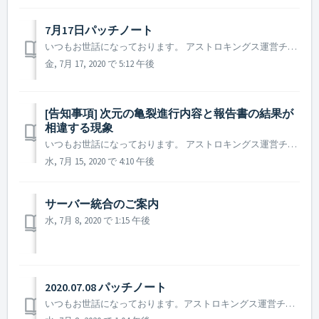
7月17日パッチノート
いつもお世話になっております。 アストロキングス運営チームです。 本日(7月17日)に行われたパッチについてご案内致します。 ▶️ 7月17日パッチノート - 特定の次元の亀裂のステージにおいて艦隊戦の進行内容と違った結果が現れていた現象の修正 次元の亀裂の問題によってゲームサ...
金, 7月 17, 2020 で 5:12 午後
[告知事項] 次元の亀裂進行内容と報告書の結果が
相違する現象
いつもお世話になっております。 アストロキングス運営チームです。 ゲーム内の不具合によりゲームのご利用にご不便をお掛けし誠に申し訳ございません。 現在、アストロキングスの艦隊戦(次元の亀裂)の進行画面が正常に表示されない現象が確認されております。 詳細に関しましては、次元の亀裂でNPC...
水, 7月 15, 2020 で 4:10 午後
サーバー統合のご案内
水, 7月 8, 2020 で 1:15 午後
2020.07.08 パッチノート
いつもお世話になっております。アストロキングス運営チームです。 7月8日に行われたパッチノートについてご案内致します。 ▶️ 7月8日パッチノート - アーティファクト使用後の再使用待機時間が正常に表記されない不具合修正 (再使用待機時間の表記のみが正常に表記されていないだけであ...