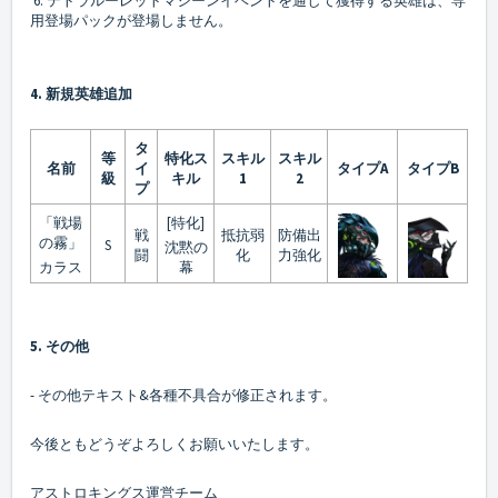
6. テトラルーレットマシーンイベントを通して獲得する英雄は、専
用登場パックが登場しません。
4. 新規英雄追加
タ
等
特化ス
スキル
スキル
名前
イ
タイプA
タイプB
級
キル
1
2
プ
「戦場
[特化]
戦
抵抗弱
防備出
の霧」
S
沈黙の
闘
化
力強化
カラス
幕
5. その他
- その他テキスト&各種不具合が修正されます。
今後ともどうぞよろしくお願いいたします。
アストロキングス運営チーム