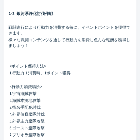
2-2. 銀河系浄化討伐作戦
戦闘進行により行動力を消費する毎に、イベントポイントを獲得で
きます。
様々な戦闘コンテンツを通して行動力を消費し色んな報酬を獲得し
ましょう！
<ポイント獲得方法>
1.行動力 1 消費時、1ポイント獲得
<行動力消費場所>
1.宇宙海賊攻撃
2.海賊本拠地攻撃
3.指名手配犯討伐
4.外界偵察艦隊討伐
5.外界主力艦隊攻撃
6.ゴースト艦隊攻撃
7.プリオラ艦隊攻撃