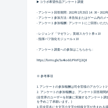
▶️ コラボ希望作品アンケート調査
- アンケート回答期間 : 2022年2月25日 14 : 30 ~ 2022年
- アンケート参加方法 : 本告知またはゲーム内
- アンケート参加報酬 : アンケートにご回答い
- レジェンド「マゼラン」英雄スカウト券 x 10
- 指揮バフ強化モジュール x 10
- アンケート調査への参加はこちらから :
https://forms.gle/5u4koddJPkVFQ2iQ8
※ 参考事項
1. アンケートの参加報酬は司令官様のアカウント
2. アンケートの参加報酬は、アンケート回答期
(全世界のユーザーを対象に実施するアンケート調
を予めご了承願います。)
3. 司令官名に大文字小文字や特殊文字が含まれ