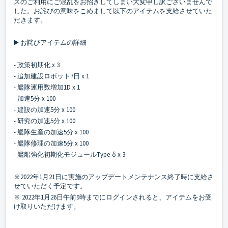
スのご利用にご混乱をお招きしてしまい大変申し訳ございませんで
した。お詫びの意味をこめまして以下のアイテムを支給させていた
だきます。
▶️ お詫びアイテムの詳細
- 政策初期化 x 3
- 追加建設ロボット7日 x 1
- 艦隊運用数増加1D x 1
- 加速5分 x 100
- 建設の加速5分 x 100
- 研究の加速5分 x 100
- 艦隊生産の加速5分 x 100
- 艦隊修理の加速5分 x 100
- 艦船強化初期化モジュールType-δ x 3
※2022年1月21日に実施のアップデートメンテナンス終了時に支給さ
せていただく予定です。
※ 2022年1月26日午前9時までにログインされると、アイテムをお受
け取りいただけます。