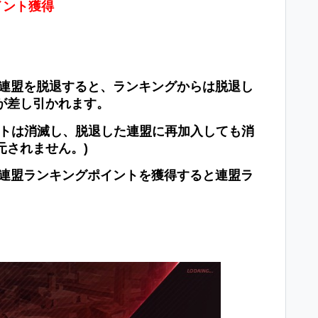
イント獲得
連盟を
脱
退すると、ランキングからは
脱
退し
が差し引かれます。
トは消滅し、
脱
退した連盟に再加入しても消
元されません。
)
の連盟ランキングポイントを獲得すると連盟ラ