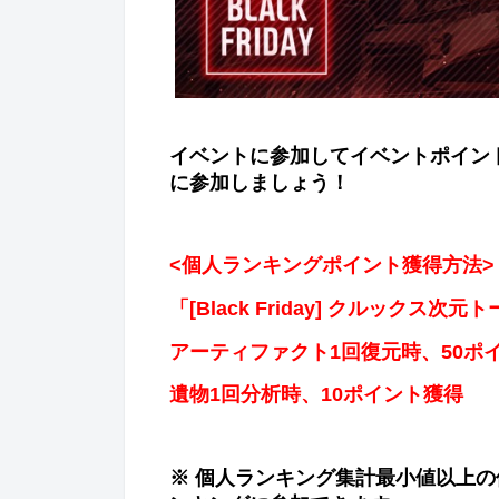
イベントに
参
加してイベントポイン
に
参
加しましょう！
<
個人ランキングポイント獲得方法
>
「
[Black Friday]
クルックス次元ト
ア
ー
ティファクト
1
回復元時、
50
ポ
遺物
1
回分析時、
10
ポイント獲得
※ 個人ランキング集計最小値以上