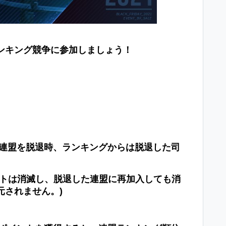
ンキング競
争
に
参
加しましょう！
連盟を
脱退
時、ランキング
から
は
脱退
した司
トは消滅し、
脱
退した連盟に再加入しても消
元されません。
)