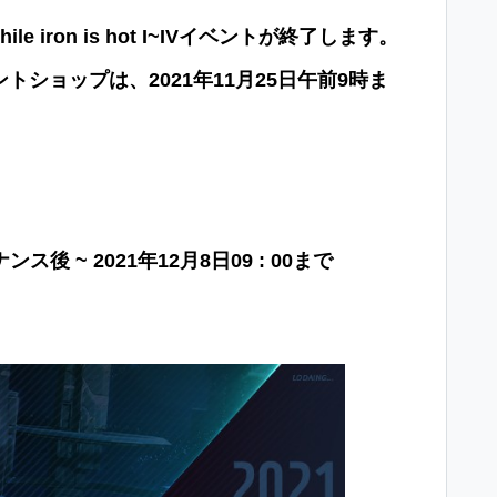
hile iron is hot I~IV
イベントが終了します。
ントショップは、
2021
年
11
月
25
日午前
9
時ま
ナンス後
~ 2021
年
12
月
8
日
09 : 00
まで