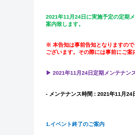
2021
年
11
月
24
日に実施予定の定期メ
案内致します。
※
本告知は事前告知となりますので
ございます。その際には事前にご案
▶
2021
年
11
月
24
日定期メンテナン
-
メンテナンス時間
: 2021
年
11
月
24
1.
イベント終了のご案内