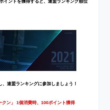
のポイントを獲得
すると
、連盟ランキング順位
し、連盟ランキングに
参
加しましょう！
ー
クン」
1
個消費時、
100
ポイント獲得