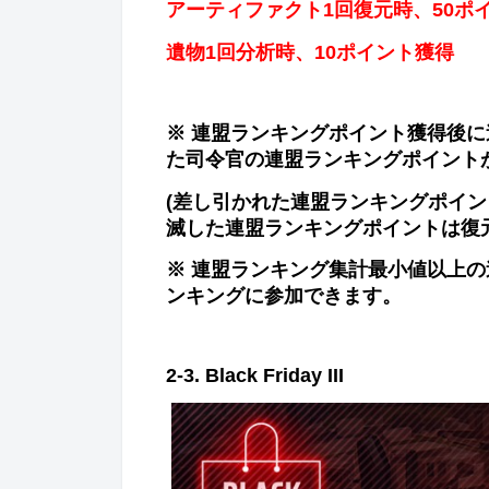
ア
ー
ティファクト
1
回復元時、
50
ポ
遺物
1
回分析時、
10
ポイント獲得
※ 連盟ランキングポイント獲得後に
た司令官の
連盟ランキングポイント
(
差し引かれた連盟ランキングポイン
滅した連盟ランキングポイントは復
※ 連盟ランキング集計最小値以上
ンキングに
参
加できます
。
2-3. Black Friday III