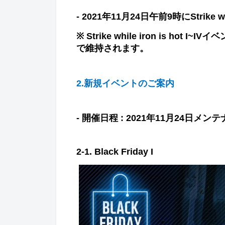
- 2021
年
11
月
24
日午前
9
時に
Strike w
※ Strike while iron is hot I~IV
イベ
で維持されます。
2.
新規イベントのご案内
-
開催日程
: 2021
年
11
月
24
日メンテ
2-1. Black Friday I