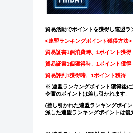
貿易活動でポイントを獲得し連盟ラ
<
連盟ランキングポイント獲得方法
>
貿易証書
1
個消費時、
1
ポイント獲得
貿易証書
1
個獲得時、
1
ポイント獲得
貿易評判
1
獲得時、
1
ポイント獲得
※ 連盟ランキングポイント獲得後に
令官のポイントは差し引かれます。
(
差し引かれた連盟ランキングポイン
滅した連盟ランキングポイントは復