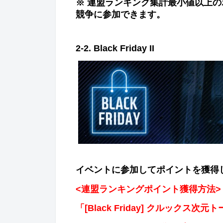
※ 連盟ランキング集計最小値以上
競
争
に
参
加できます
。
2-2. Black Friday II
イベントに
参
加してポイントを獲得
<
連盟ランキングポイント獲得方法
>
「
[Black Friday]
クルックス次元ト