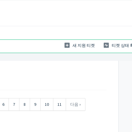
새 지원 티켓
티켓 상태 
6
7
8
9
10
11
다음 »