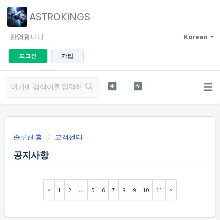
ASTROKINGS
환영합니다
Korean
로그인
가입
솔루션 홈
고객센터
공지사항
1
2
…
5
6
7
8
9
10
11