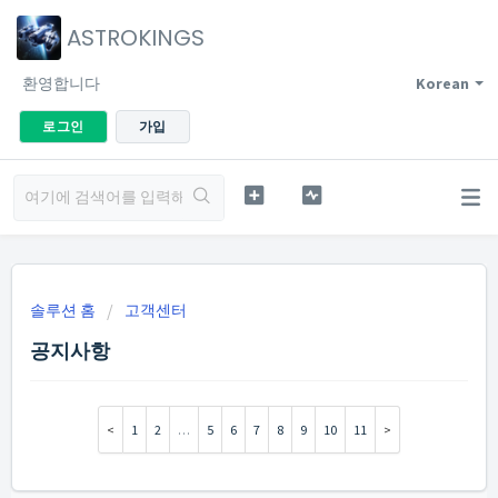
ASTROKINGS
환영합니다
Korean
로그인
가입
솔루션 홈
고객센터
공지사항
1
2
…
5
6
7
8
9
10
11