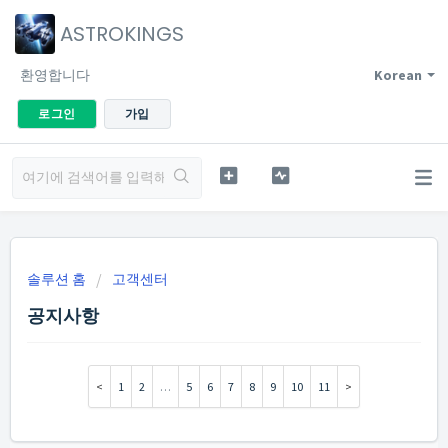
ASTROKINGS
환영합니다
Korean
로그인
가입
솔루션 홈
고객센터
공지사항
1
2
…
5
6
7
8
9
10
11