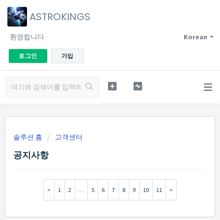
ASTROKINGS
환영합니다
Korean
로그인
가입
솔루션 홈
고객센터
공지사항
1
2
…
5
6
7
8
9
10
11