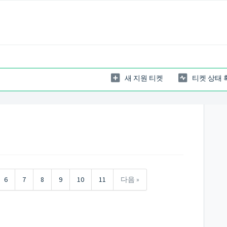
새 지원 티켓
티켓 상태 
6
7
8
9
10
11
다음 »