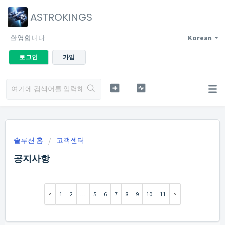
ASTROKINGS
환영합니다
Korean
로그인
가입
솔루션 홈
고객센터
공지사항
1
2
…
5
6
7
8
9
10
11