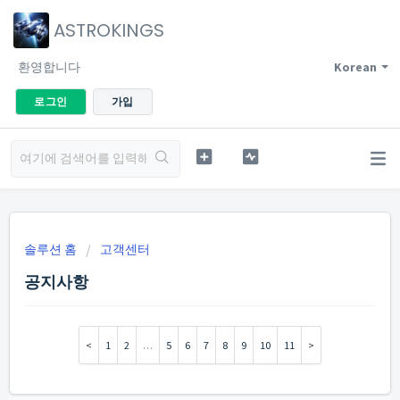
ASTROKINGS
환영합니다
Korean
로그인
가입
솔루션 홈
고객센터
공지사항
1
2
…
5
6
7
8
9
10
11