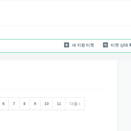
새 지원 티켓
티켓 상태 
6
7
8
9
10
11
다음 »