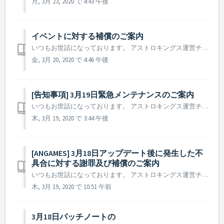
月, 3月 23, 2020 で 4:43 午後
イベントに対する補償のご案内
いつもお世話になっております。 アストロキングス運営チームです。 この度は、新規インゲームイベント「ローマは一日にして成らず。」に関しまして、 ゲームご利用にご不便をお掛けし誠に申し訳ございませんでした。 新規インゲームイベント「ローマは一日にして成らず。」については公正でない方法を利用しイベ...
金, 3月 20, 2020 で 4:46 午後
[告知事項] 3月19日緊急メンテナンスのご案内
いつもお世話になっております。 アストロキングス運営チームです。 3月18日から開催中の「ローマは一日にして成らず。 [Ⅰ] 」イベントにおいて一部の司令官様が公正ではない方法にてランキングポイントを獲得している事が確認されました。 プレイされている司令官様の公正なランキングの為、公正ではない方法で...
木, 3月 19, 2020 で 3:44 午後
[ANGAMES] 3月18日アップデート後に発生した不
具合に対する謝罪及び補償のご案内
いつもお世話になっております。 アストロキングス運営チームです。 3月18日アップデート後に発生した司令部アップグレードアイコンが確認出来なくなる現象により、 ゲームご利用にご不便をお掛けし誠に申し訳ございませんでした。 現在は現象を確認、修正作業が完了しそれぞれのストアへパッチファイルが登...
木, 3月 19, 2020 で 10:51 午前
3月18日パッチノートの