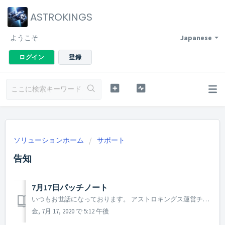
ASTROKINGS
ようこそ
Japanese
ログイン
登録
ソリューションホーム
サポート
告知
7月17日パッチノート
いつもお世話になっております。 アストロキングス運営チームです。 本日(7月17日)に行われたパッチについてご案内致します。 ▶️ 7月17日パッチノート - 特定の次元の亀裂のステージにおいて艦隊戦の進行内容と違った結果が現れていた現象の修正 次元の亀裂の問題によってゲームサ...
金, 7月 17, 2020 で 5:12 午後