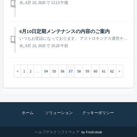
水, 6月 10, 2020 で 12:13 午後
6月10日定期メンテナンスの内容のご案内
いつもお世話になっております。 アストロキングス運営チームです。 2020年6月10日に行われる定期メンテナンスについてご案内致します。 ▶ 6月10日定期メンテナンスの内容のご案内 - メンテナンス時間：2020年6月10日 10 : 00 ~ 13 : 00まで(3時間) ...
水, 6月 10, 2020 で 10:28 午前
1
2
…
54
55
56
57
58
59
60
61
62
ホーム
ソリューション
クッキーポリシー
ヘルプデスクソフトウェア
by Freshdesk