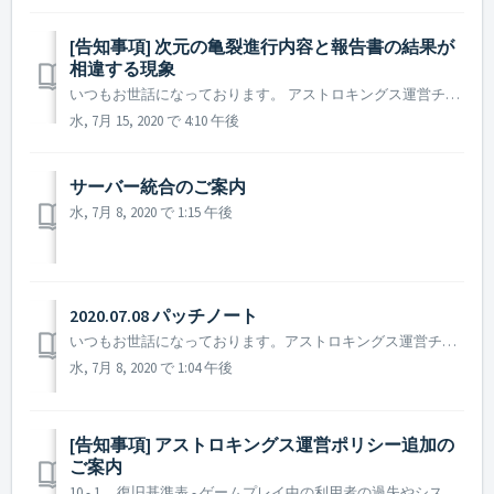
[告知事項] 次元の亀裂進行内容と報告書の結果が
相違する現象
いつもお世話になっております。 アストロキングス運営チームです。 ゲーム内の不具合によりゲームのご利用にご不便をお掛けし誠に申し訳ございません。 現在、アストロキングスの艦隊戦(次元の亀裂)の進行画面が正常に表示されない現象が確認されております。 詳細に関しましては、次元の亀裂でNPC...
水, 7月 15, 2020 で 4:10 午後
サーバー統合のご案内
水, 7月 8, 2020 で 1:15 午後
2020.07.08 パッチノート
いつもお世話になっております。アストロキングス運営チームです。 7月8日に行われたパッチノートについてご案内致します。 ▶️ 7月8日パッチノート - アーティファクト使用後の再使用待機時間が正常に表記されない不具合修正 (再使用待機時間の表記のみが正常に表記されていないだけであ...
水, 7月 8, 2020 で 1:04 午後
[告知事項] アストロキングス運営ポリシー追加の
ご案内
10 - 1. 復旧基準表 - ゲームプレイ中の利用者の過失やシステムの不具合により発生する損失の復旧は、以下の復旧基準表に従います。 - 基準表に記載されていない事項についてはアストロキングス運営ポリシー「10．復旧ポリシー」により復旧の可否や範囲を決定します。 アカウント ...