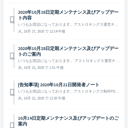
2020年10月28日定期メンテナンス及びアップデー
ト内容
いつもお世話になっております。アストロキングス運営チームです。 2020年10月28日に実施される定期メンテナンス及びアップデート内容についての追加案内がございます。 ※ こちらは事前告知となり、諸事情により一部内容が変更となる可能性もございます。変更時には予め告知を通してご案内する予定です。 ▶ 202...
火, 10月 27, 2020 で 12:14 午後
2020年10月28日定期メンテナンス及びアップデー
トのご案内
いつもお世話になっております。 アストロキングス運営チームです。 2020年10月28日に実施予定の定期メンテナンス及びアップデート内容についてご案内致します。 ▶ 2020年10月28日定期メンテナンス及びアップデートのご案内 - メンテナンス時間：後日告知予定 1. イベント 1 - 1. ...
水, 10月 21, 2020 で 1:51 午後
[告知事項] 2020年10月21日開発者ノート
いつもお世話になっております。アストロキングス制作PDです。 先日、アストロキングスでは帝国仮想艦隊戦を開催いたしました。至らない点も多々あったかと思いますが、皆様からのご声援のおかげで、無事に最初のシーズンが終了いたしました。 ただ、一人でも多くの方にご満足いただけるコンテンツを提供することが目標ですが...
水, 10月 21, 2020 で 12:30 午後
10月14日定期メンテナンス及びアップデートのご
案内