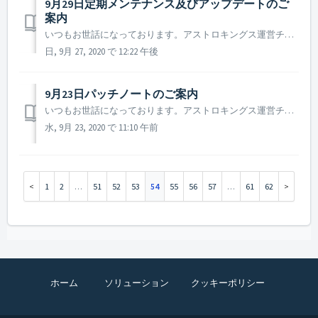
9月29日定期メンテナンス及びアップデートのご
案内
いつもお世話になっております。アストロキングス運営チームです。 2020年9月29日に実施予定の定期メンテナンス及びアップデートの内容についてご案内致します。 ▶ 2020年9月29日定期メンテナンス及びアップデートのご案内 - メンテナンス時間：2020年9月29日 10 : 00 ~...
日, 9月 27, 2020 で 12:22 午後
9月23日パッチノートのご案内
いつもお世話になっております。アストロキングス運営チームです。 9月23日に実施しましたパッチについてご案内致します。 ▶ 9月23日パッチノートのご案内 1. 外界主力艦隊の報酬支給規則の修正 * 連盟外界艦隊討伐報酬のうち、一部報酬に対して支給規則が次の通り変更となります。 (一...
水, 9月 23, 2020 で 11:10 午前
1
2
…
51
52
53
54
55
56
57
…
61
62
ホーム
ソリューション
クッキーポリシー