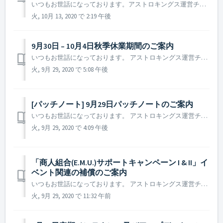
いつもお世話になっております。アストロキングス運営チームです。 2020年10月14日に実施される定期メンテナンス及びアップデートについてご案内致します。 ▶ 2020年10月14日定期メンテナンス及びアップデートのご案内 - メンテナンス時間：2020年10月14日 10 : 00 ~ 14 : ...
火, 10月 13, 2020 で 2:19 午後
9月30日 – 10月4日秋季休業期間のご案内
いつもお世話になっております。 アストロキングス運営チームです。 ANGAMESは、秋季休業させていただくことをお知らせいたします。 ▶️ ANGAMES 秋季休業期間のご案内 - 休業期間 : 2020年9月30日から2020年10月4日まで - 休業により対応が難しい業務 ...
火, 9月 29, 2020 で 5:08 午後
[パッチノート] 9月29日パッチノートのご案内
いつもお世話になっております。 アストロキングス運営チームです。 本日(9月29日)行われたパッチノートについてご案内致します。 ▶️ 9月29日パッチノートのご案内 - ゲーム内の一部テキストの説明が正常に表示されていない現象の修正 - 艦隊戦(指名手配犯との戦闘、外界艦隊偵察隊の...
火, 9月 29, 2020 で 4:09 午後
「商人組合(E.M.U.)サポートキャンペーン I & II」イ
ベント関連の補償のご案内
いつもお世話になっております。 アストロキングス運営チームです。 本日(9月29日)に終了した「商人組合(E.M.U.)サポートキャンペーン I & II」イベント終了日時の告知により ゲームサービスご利用に混乱を招き誠に申し訳ございません。 該当のイベントは、ゲーム内では正常に終了...
火, 9月 29, 2020 で 11:32 午前