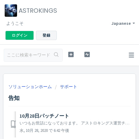
ASTROKINGS
ようこそ
Japanese
ログイン
登録
ソリューションホーム
サポート
告知
10月28日パッチノート
いつもお世話になっております。 アストロキングス運営チームです。 本日(10月28日)実施しましたパッチ内容についてご案内いたします。 ▶️ 10月28日パッチノート - アップデート後に獲得する、一般～レジェンド英雄のスキルにおいて「アドバイザー」特化スキルを獲得してしまう現象を修正...
水, 10月 28, 2020 で 6:42 午後