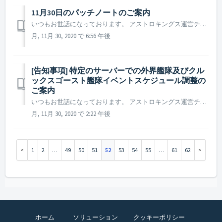
11月30日のパッチノートのご案内
いつもお世話になっております。 アストロキングス運営チームです。 本日(11月30日)に行われたパッチノートについてご案内致します。 ▶️ 11月30日のパッチノートのご案内 - 司令官名及びチャットのNGワードリスト変更 ※ 参考事項 - 本日(11月30日)に行われてたパ...
月, 11月 30, 2020 で 6:56 午後
[告知事項] 特定のサーバーでの外界艦隊及びクル
ックスゴースト艦隊イベントスケジュール調整の
ご案内
いつもお世話になっております。 アストロキングス運営チームです。 11月25日のアップデート後に追加された「クルックスゴースト艦隊」の初回イベント進行と関連して 特定のサーバーにおいて問題が発生していたことを確認致しました。 サーバー内のコンテンツ利用においてご不便をお掛けし誠に申し訳ござい...
月, 11月 30, 2020 で 2:22 午後
1
2
…
49
50
51
52
53
54
55
…
61
62
ホーム
ソリューション
クッキーポリシー