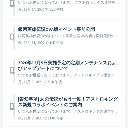
いつもお世話になっております。 アストロキングス運営チームです。 本日(12月14日)に行われたパッチノートについてご案内致します。 ▶️ 12月14日パッチノートのご案内 - フェンリスパックの内容変更 ※ 参考事項 - フェンリスパックの内容が変更される前にご購入いただい...
月, 12月 14, 2020 で 3:12 午後
銀河英雄伝説OVA版イベント事前公開
銀河英雄伝説OVA版イベント事前公開 本内容は開発段階のもので、実際のアップデートでは一部内容が変更となる場合があります。 1.イベント期間 2020年12月23日(水)メンテナンス後 ~ 2021年1月20日(水)まで 2.イベント期間に登場する限定英雄 以下の限定英雄はイ...
金, 12月 11, 2020 で 1:47 午後
2020年12月9日実施予定の定期メンテナンスおよ
びアップデートについて
いつもお世話になっております。アストロキングス運営チームです。 2020年12月9日に実施予定の定期メンテナンスとアップデートの内容についてご案内いたします。 ※本告知は事前告知であるため諸事情により一部内容が変更となる場合があります。その際は事前にご案内いたします。 ▶ 2020年12月9日実施予定の定...
月, 12月 7, 2020 で 5:28 午後
[告知事項] あの伝説がもう一度！アストロキング
ス新規コラボイベントのご案内
いつもお世話になっております。アストロキングス運営チームです。 前回実施しましたコラボアンケートの結果、司令官の皆様が期待されてきたコラボが開催決定となりました。 不朽の名作「銀河英雄伝説」の英雄たちがアストロキングスの銀河系に登場します。 原作シリーズの感動をアストロキングスで再びご堪能ください！ ...
水, 12月 2, 2020 で 11:01 午前