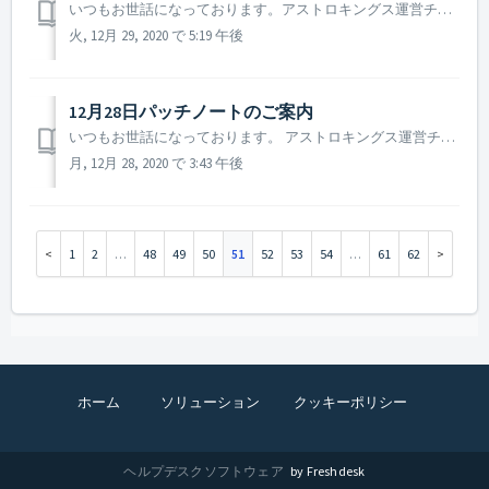
いつもお世話になっております。アストロキングス運営チームです。 2020年12月30日、より安定したゲームサービスをご提供するために臨時メンテナンスの実施を予定しております。 > 2020年12月30日臨時メンテナンスについて - メンテナンス日時 : 2020年12月30日10 : 0...
火, 12月 29, 2020 で 5:19 午後
12月28日パッチノートのご案内
いつもお世話になっております。 アストロキングス運営チームです。 本日(12月28日)に実施されたパッチノートについてご案内致します。 ▶️ 12月28日パッチノートのご案内 - 「銀河の伝説と記憶される者たち」イベントのランキング報酬アイテムの数量が正常に表記されていなかった現象修正...
月, 12月 28, 2020 で 3:43 午後
1
2
…
48
49
50
51
52
53
54
…
61
62
ホーム
ソリューション
クッキーポリシー
ヘルプデスクソフトウェア
by Freshdesk