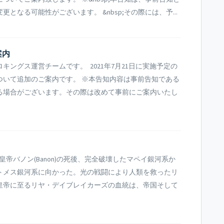
なる可能性がございます。 &nbsp;その際には、予...
案内
ングス運営チームです。 2021年7月21日に実施予定の
ついて追加のご案内です。 ※本告知内容は事前告知である
る場合がございます。その際は改めて事前にご案内いたし
皇帝バノン(Banon)の死後、完全破壊したマペイ銀河系か
トメス銀河系に向かった。光の戦闘により人類を救ったリ
皇帝に至るリヤ・デイブレイカーズの血統は、帝国そして