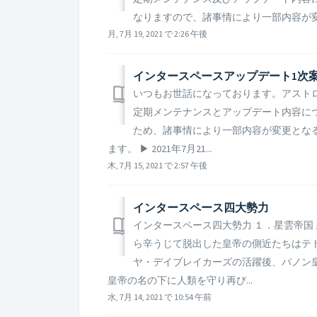
なりますので、諸事情により一部内容が変更と
月, 7月 19, 2021 で 2:26 午後
インタースペースアップデート1次
いつもお世話になっております。アストロキ
定期メンテナンスとアップデート内容に
ため、諸事情により一部内容が変更とな
ます。 ▶ 2021年7月21...
木, 7月 15, 2021 で 2:57 午後
インタースペース四大勢力
インタースペース四大勢力 １．星雲帝国 
ら辛うじて脱出した皇帝の側近たちはテ
ヤ・デイブレイカーズの活躍後、バノン
皇帝の名の下に人類を守り再び...
水, 7月 14, 2021 で 10:54 午前