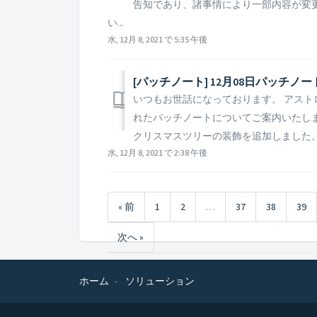
告知であり、諸事情により一部内容が変
い...
水, 12月 8, 2021 で 5:35 午後
[パッチノート] 12月08日パッチノ
いつもお世話になっております。 アストロキ
れたパッチノートについてご案内いたします。 
クリスマスツリーの装飾を追加しました。 -
水, 12月 8, 2021 で 2:38 午後
« 前
1
2
…
37
38
39
次へ »
ホーム
ソリューション