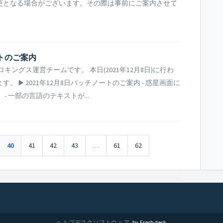
更となる場合がございます。その際は事前にご案内させて
ートのご案内
ングス運営チームです。 本日(2021年12月8日)に行わ
▶️ 2021年12月8日パッチノートのご案内 - 惑星画面に
 一部の言語のテキストが...
40
41
42
43
…
61
62
ヘルプデスクソフトウェア
by Freshdesk