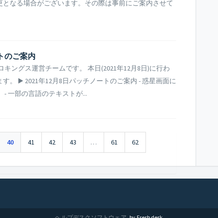
更となる場合がございます。その際は事前にご案内させて
ートのご案内
ングス運営チームです。 本日(2021年12月8日)に行わ
▶️ 2021年12月8日パッチノートのご案内 - 惑星画面に
 一部の言語のテキストが...
40
41
42
43
…
61
62
ヘルプデスクソフトウェア
by Freshdesk