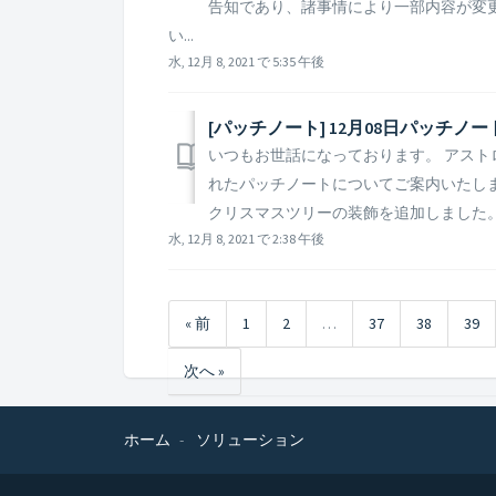
告知であり、諸事情により一部内容が変
い...
水, 12月 8, 2021 で 5:35 午後
[パッチノート] 12月08日パッチノ
いつもお世話になっております。 アストロキ
れたパッチノートについてご案内いたします。 
クリスマスツリーの装飾を追加しました。 -
水, 12月 8, 2021 で 2:38 午後
« 前
1
2
…
37
38
39
次へ »
ホーム
ソリューション