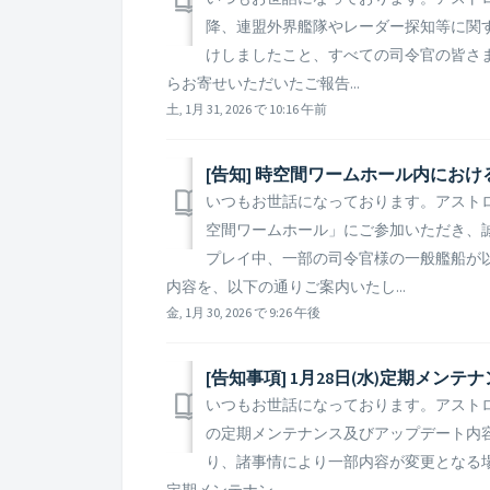
降、連盟外界艦隊やレーダー探知等に関
けしましたこと、すべての司令官の皆さ
らお寄せいただいたご報告...
土, 1月 31, 2026 で 10:16 午前
[告知] 時空間ワームホール内にお
いつもお世話になっております。アスト
空間ワームホール」にご参加いただき、
プレイ中、一部の司令官様の一般艦船が
内容を、以下の通りご案内いたし...
金, 1月 30, 2026 で 9:26 午後
[告知事項] 1月28日(水)定期メ
いつもお世話になっております。アストロキ
の定期メンテナンス及びアップデート内容
り、諸事情により一部内容が変更となる
定期メンテナン...