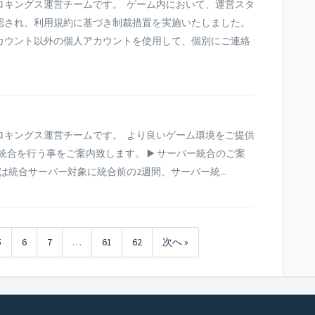
ロキングス運営チームです。 ゲーム内において、運営スタ
認され、利用規約に基づき制裁措置を実施いたしました。
カウント以外の個人アカウントを使用して、個別にご連絡
ロキングス運営チームです。 より良いゲーム環境をご提供
バー統合を行う事をご案内致します。 ▶️ サーバー統合のご案
合は統合サーバー対象に統合前の2週間、サーバー統...
5
6
7
…
61
62
次へ »