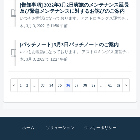
[告知事項] 2022年3月2日実施のメンテナンス延長
及び緊急メンテナンスに対するお詫びのご案内
いつもお世話になっております。アストロキングス運営チームです。 この度の定期メンテナンス延長及び緊急メンテナンス、そして至らないご案内に対するお詫びとしまして、以下の通りお詫びのアイテムを配布させていただく予定です。 ▶️ 3月2日定期メンテナンス延長及び緊急メンテナンスのお詫びについて ...
木, 3月 3, 2022 で 11:56 午前
[パッチノート] 3月3日パッチノートのご案内
いつもお世話になっております。 アストロキングス運営チームです。 本日(2022年3月3日)に実施されたパッチノートについてご案内いたします。 ▶️ 2022年3月3日パッチノートのご案内 - 一部の言語において、ゲーム内の誤字脱字を修正しました。 ※ 参考事項 - 該...
木, 3月 3, 2022 で 11:27 午前
1
2
…
33
34
35
36
37
38
39
…
61
62
ホーム
ソリューション
クッキーポリシー