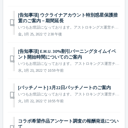
[告知事項] ウクライナアカウント特別惑星保護措
置のご案内－期間延長
いつもお世話になっております。アストロキングス運営チームです。 現在、ウクライナでアストロキングスをプレイされている司令官様の場合、円滑なゲームのご利用が困難と判断し、2022年4月30日10時まで特別惑星保護措置を適用することをご案内いたします。 ▶️ 特別惑星保護措置について ...
金, 3月 25, 2022 で 2:38 午後
[告知事項] E.M.U. 30%割引バーニングタイムイベ
ント開始時間についてのご案内
いつもお世話になっております。 アストロキングス運営チームです。 E.M.U.30%割引バーニングタイムイベントと関連し内容に誤りがありましたことをご案内いたします。 ▶️ E.M.U.30% 割引バーニングタイムイベント開始時刻についてのご案内 - イベント開催期間 : 202...
水, 3月 23, 2022 で 10:59 午前
[パッチノート] 3月22日パッチノートのご案内
いつもお世話になっております。 アストロキングス運営チームです。 本日(2022年3月22日)に実施されたパッチノートについてご案内いたします。 ▶️ 2022年3月22日パッチノートのご案内 - 一部の言語において、ゲーム内の誤字脱字を修正しました。 ※ 参考事項 -...
火, 3月 22, 2022 で 10:55 午前
コラボ希望作品アンケート調査の報酬発送につい
て