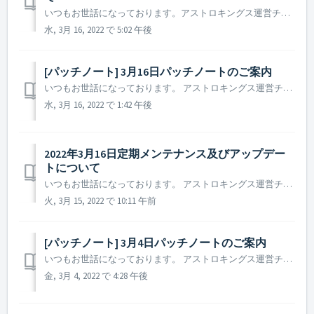
いつもお世話になっております。アストロキングス運営チームです。 コラボ希望作品アンケート調査にたくさんのご協力をいただきどうもありがとうございました。 本アンケートにご協力いただいたお礼の報酬を本日支給させていただきました。 ただし、ご協力いただいた司令官様のうち、報酬受け取りのための司...
水, 3月 16, 2022 で 5:02 午後
[パッチノート] 3月16日パッチノートのご案内
いつもお世話になっております。 アストロキングス運営チームです。 本日(2022年3月16日)に実施されたパッチノートについてご案内いたします。 ▶️ 2022年3月16日パッチノートのご案内 －一部アイテムの説明文を修正しました。 ※ 参考事項 - 該当の現象が生じる...
水, 3月 16, 2022 で 1:42 午後
2022年3月16日定期メンテナンス及びアップデー
トについて
いつもお世話になっております。 アストロキングス運営チームです。 2022年3月16日に実施予定の定期メンテナンス及びアップデートについてご案内いたします。 ※ 本告知は事前告知であるため一部内容が変更となる場合がございます。その際は予め告知を通してご案内する予定です。 ▶...
火, 3月 15, 2022 で 10:11 午前
[パッチノート] 3月4日パッチノートのご案内
いつもお世話になっております。 アストロキングス運営チームです。 本日(2022年3月4日)に実施されたパッチノートについてご案内いたします。 ▶️ 2022年3月4日パッチノートのご案内 －特定の言語におけるイベント案内文の誤訳を修正しました。 ※ 参考事項 - 該当の現象が生じ...
金, 3月 4, 2022 で 4:28 午後