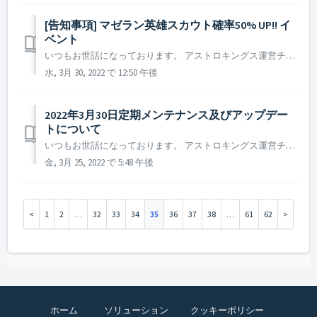
[告知事項] マゼラン英雄スカウト確率50% UP!! イ
ベント
いつもお世話になっております。 アストロキングス運営チームです。 新規マゼラン英雄の発売を記念してマゼラン英雄をより簡単に獲得できるイベントを準備いたしました。 ▶️ マゼラン英雄スカウト確率50% UP!! イベント - イベント開催期間 : 2022年3月30日メンテナンス後 ~...
水, 3月 30, 2022 で 12:50 午後
2022年3月30日定期メンテナンス及びアップデー
トについて
いつもお世話になっております。 アストロキングス運営チームです。 2022年3月30日に実施予定の定期メンテナンス及びアップデート内容についてご案内いたします。 ※本告知は事前告知であり一部内容が変更となる場合がございます。その際は改めてご案内させていただく予定です。 ▶ ...
金, 3月 25, 2022 で 5:48 午後
1
2
…
32
33
34
35
36
37
38
…
61
62
ホーム
ソリューション
クッキーポリシー