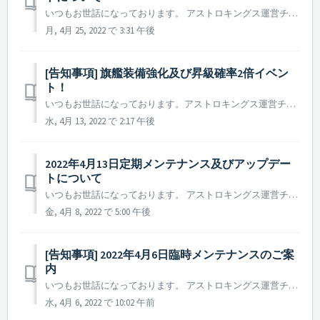
いつもお世話になっております。 アストロキングス運営チームです。 2022年4月27日に実施予定の定期メンテナンスとアップデート内容についてご案内いたします。 ※本告知は事前告知であり一部の内容が変更となる場合がございます。その際は改めてご案内させていただく予定です。 ▶ 202...
月, 4月 25, 2022 で 3:31 午後
[告知事項] 旗艦装備強化及び昇級確率2倍イベン
ト！
いつもお世話になっております。アストロキングス運営チームです。 バーニングタイム期間中、旗艦装備の強化確率＆昇級確率が増加します！ この機会をお見逃しなく！ イベント開催期間 : 2022年4月13日 09 : 00 ~ 2022年4月20日 09 : 00 これからも様...
水, 4月 13, 2022 で 2:17 午後
2022年4月13日定期メンテナンス及びアップデー
トについて
いつもお世話になっております。 アストロキングス運営チームです。 2022年4月13日に実施予定の定期メンテナンス及びアップデート内容についてご案内いたします。 ※本告知は事前告知であり一部内容が変更となる場合がございます。その際は改めてご案内させていただく予定です。 ▶ 20...
金, 4月 8, 2022 で 5:00 午後
[告知事項] 2022年4月6日臨時メンテナンスのご案
内
いつもお世話になっております。 アストロキングス運営チームです。 一部の国のiOS環境において、ゲームロード画面でフリーズしてしまう現象が確認され、2022年4月6日11時から臨時メンテナンスを実施いたします。 ▶️ 2022年4月6日臨時メンテナンスについて - メンテナンス時間 :...
水, 4月 6, 2022 で 10:02 午前