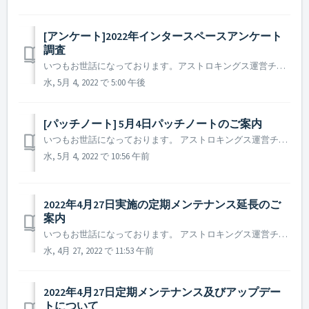
[アンケート]2022年インタースペースアンケート
調査
いつもお世話になっております。アストロキングス運営チームです。 今後のよりよい企画のために、インタースペースについてのアンケートを実施させていただきます。 これまでも何度かインタースペース関連の改善を行ってまいりましたが、まだまだ至らぬ点が多々あるかと存じます。 今回のアンケートによりインタースペー...
水, 5月 4, 2022 で 5:00 午後
[パッチノート] 5月4日パッチノートのご案内
いつもお世話になっております。 アストロキングス運営チームです。 本日(2022年5月4日)実施されたパッチノートについてご案内いたします。 ▶️ 2022年5月4日パッチノートのご案内 - 特定の環境下において、稀に艦隊の行軍加速機能が使用できない現象を修正しました。 ※ 参...
水, 5月 4, 2022 で 10:56 午前
2022年4月27日実施の定期メンテナンス延長のご
案内
いつもお世話になっております。 アストロキングス運営チームです。 2022年4月27日実施中の定期メンテナンス及びアップデートの時間が延長となりますことをご案内申し上げます。 ▶️ 2022年4月27日定期メンテナンス及びアップデート延長のご案内 - メンテナンス時間 : 2022年...
水, 4月 27, 2022 で 11:53 午前
2022年4月27日定期メンテナンス及びアップデー
トについて