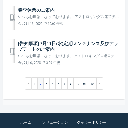
春季休業のご案内
いつもお世話になっております。 アストロキングス運営チームです。 ANGAMESは、下記日程を春季休業とさせていただくことをお知らせいたします。 ▶️ ANGAMES 春季休業期間のご案内 - 休業期間 : 2026年2月16日から2026年2月18日まで - 休業によりご対応を承...
金, 2月 13, 2026 で 12:00 午後
[告知事項] 2月11日(水)定期メンテナンス及びアッ
プデートのご案内
いつもお世話になっております。アストロキングス運営チームです。 2026年2月11日 (水)に実施予定の定期メンテナンス及びアップデート内容についてご案内いたします。 ※ 本告知は事前告知であり、諸事情により一部内容が変更となる場合がございます。その際は改めてご案内いたします。 ▶ 定期メンテナンス...
金, 2月 6, 2026 で 3:00 午後
1
2
3
4
5
6
7
…
61
62
ホーム
ソリューション
クッキーポリシー