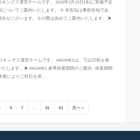
ングス運営チームです。 2026年2月25日(水)に実施予定
についてご案内いたします。 ※ 本告知は事前告知であ
場合がございます。その際は改めてご案内いたします。 ▶
キングス運営チームです。 ANGAMESは、下記日程を春
す。 ▶️ ANGAMES 春季休業期間のご案内 - 休業期間
- 休業によりご対応を承...
5
6
7
…
61
62
次へ »