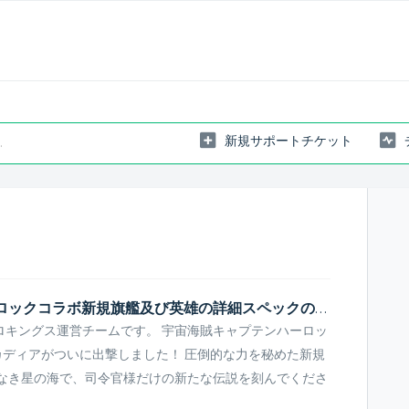
新規サポートチケット
[告知事項] 宇宙海賊キャプテンハーロックコラボ新規旗艦及び英雄の詳細スペックのご案内
ロキングス運営チームです。 宇宙海賊キャプテンハーロッ
ルカディアがついに出撃しました！ 圧倒的な力を秘めた新規
てなき星の海で、司令官様だけの新たな伝説を刻んでくださ