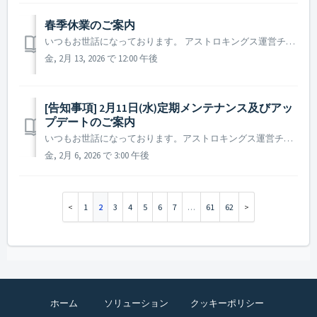
春季休業のご案内
いつもお世話になっております。 アストロキングス運営チームです。 ANGAMESは、下記日程を春季休業とさせていただくことをお知らせいたします。 ▶️ ANGAMES 春季休業期間のご案内 - 休業期間 : 2026年2月16日から2026年2月18日まで - 休業によりご対応を承...
金, 2月 13, 2026 で 12:00 午後
[告知事項] 2月11日(水)定期メンテナンス及びアッ
プデートのご案内
いつもお世話になっております。アストロキングス運営チームです。 2026年2月11日 (水)に実施予定の定期メンテナンス及びアップデート内容についてご案内いたします。 ※ 本告知は事前告知であり、諸事情により一部内容が変更となる場合がございます。その際は改めてご案内いたします。 ▶ 定期メンテナンス...
金, 2月 6, 2026 で 3:00 午後
1
2
3
4
5
6
7
…
61
62
ホーム
ソリューション
クッキーポリシー