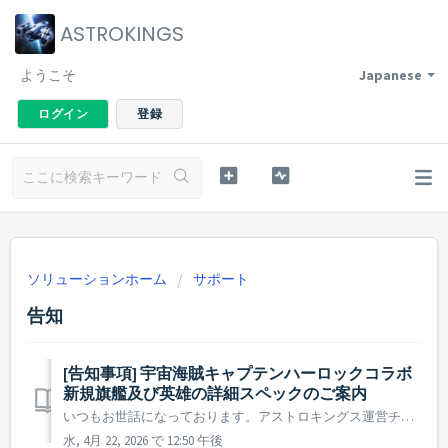
ASTROKINGS
ようこそ
Japanese
ログイン
登録
ソリューションホーム
サポート
告知
[告知事項] 宇宙海賊キャプテンハーロックコラボ
新規旗艦及び英雄の詳細スペックのご案内
いつもお世話になっております。アストロキングス運営チームです。 宇宙海賊キャプテンハーロックの伝説の英雄たちと新規旗艦 [新]アルカディアがついに出撃しました！ 圧倒的な力を秘めた新規旗艦と英雄たちの性能を確認して、 果てなき星の海で、司令官様だけの新たな伝説を刻んでください！ ▶...
水, 4月 22, 2026 で 12:50 午後