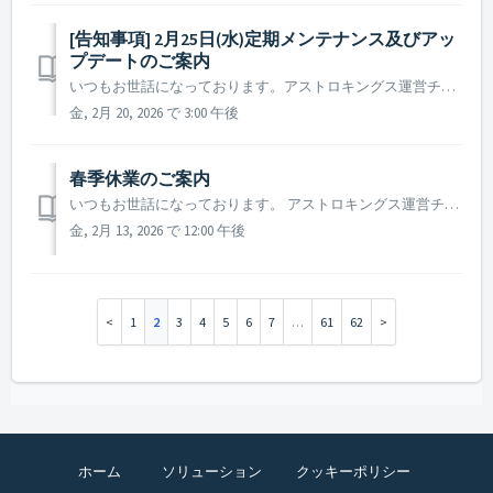
[告知事項] 2月25日(水)定期メンテナンス及びアッ
プデートのご案内
いつもお世話になっております。アストロキングス運営チームです。 2026年2月25日(水)に実施予定の定期メンテナンス及びアップデート内容についてご案内いたします。 ※ 本告知は事前告知であり、諸事情により一部内容が変更となる場合がございます。その際は改めてご案内いたします。 ▶ 定期メンテナン...
金, 2月 20, 2026 で 3:00 午後
春季休業のご案内
いつもお世話になっております。 アストロキングス運営チームです。 ANGAMESは、下記日程を春季休業とさせていただくことをお知らせいたします。 ▶️ ANGAMES 春季休業期間のご案内 - 休業期間 : 2026年2月16日から2026年2月18日まで - 休業によりご対応を承...
金, 2月 13, 2026 で 12:00 午後
1
2
3
4
5
6
7
…
61
62
ホーム
ソリューション
クッキーポリシー