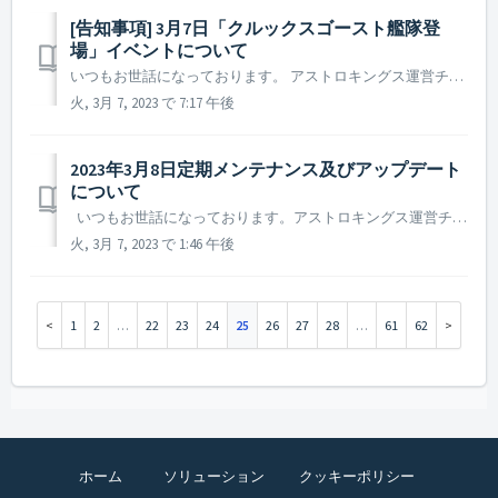
[告知事項] 3月7日「クルックスゴースト艦隊登
場」イベントについて
いつもお世話になっております。 アストロキングス運営チームです。 2023年3月7日緊急メンテナンス後、一部の環境下におきまして「クルックスゴースト艦隊登場」イベントが正常に進行されていない現象を確認いたしました。 詳細内容を確認の上、再度告知いたします。 ゲームのご利用にご不便をお掛けし大...
火, 3月 7, 2023 で 7:17 午後
2023年3月8日定期メンテナンス及びアップデート
について
いつもお世話になっております。アストロキングス運営チームです。 2023年3月8日に実施予定の定期メンテナンス及びアップデート内容についてご案内いたします。 ※ 本告知は事前告知であり、諸事情により一部内容が変更となる場合がございます。その際は改めてご案内させていただく予定です。 ...
火, 3月 7, 2023 で 1:46 午後
1
2
…
22
23
24
25
26
27
28
…
61
62
ホーム
ソリューション
クッキーポリシー