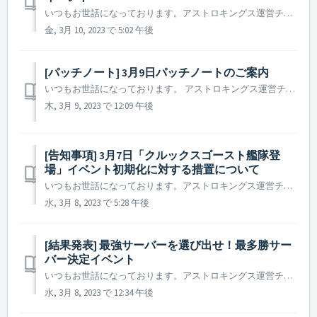
いつもお世話になっております。アストロキングス運営チームです。 2023年2月25日 ~ 2023年2月26日に行われた帝国連盟対戦(ベータ版)にご参加いただいた司令官の皆様に感謝申し上げます。 帝国連盟対戦先着順登録イベントの結果をご案内いたします。 ▶ 「早い者勝ち！帝国連盟対戦先着順登録...
金, 3月 10, 2023 で 5:02 午後
[パッチノート] 3月9日パッチノートのご案内
いつもお世話になっております。 アストロキングス運営チームです。 本日(2023年3月9日)実施されたパッチノートについてご案内いたします。 ▶️ 2023年3月9日パッチノートのご案内 - パンとバラⅠイベントの一部ミッションが正常に更新されない現象を修正しました。 ※ 参考...
木, 3月 9, 2023 で 12:09 午後
[告知事項] 3月7日「クルックスゴースト艦隊登
場」イベント初期化に対する措置について
いつもお世話になっております。アストロキングス運営チームです。 2023年3月7日の「クルックスゴースト艦隊登場」イベントの進行事項が、途中で初期化される現象を確認いたしました。 この現象につきましては、全サーバーを対象に確認作業を行い、詳細内容の確認に時間がかかってしまい措置が遅れてしまいました事お...
水, 3月 8, 2023 で 5:28 午後
[結果発表] 最強サーバーを選び出せ！最多勝サー
バー決定イベント
いつもお世話になっております。アストロキングス運営チームです。 2023年2月25日 ~ 2023年2月26日に行われた帝国連盟対戦(ベータ版)にご参加いただいた司令官の皆様に感謝申し上げます。 最多勝サーバー決定イベントの結果をご案内いたします。 ▶ 「最強サーバーを選び出せ！最多勝jサーバ...
水, 3月 8, 2023 で 12:34 午後