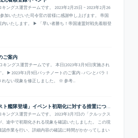
ス運営チームです。 2023年2月25日 ~ 2023年2月26
ご参加いただいた司令官の皆様に感謝申し上げます。 帝国
内いたします。 ▶ 「早い者勝ち！帝国連盟対戦先着順登
トのご案内
ングス運営チームです。 本日(2023年3月9日)実施され
▶️ 2023年3月9日パッチノートのご案内 - パンとバラⅠ
ない現象を修正しました。 ※ 参考...
[告知事項] 3月7日「クルックスゴースト艦隊登場」イベント初期化に対する措置について
ングス運営チームです。 2023年3月7日の「クルックス
が、途中で初期化される現象を確認いたしました。 この現
確認作業を行い、詳細内容の確認に時間がかかってしまい