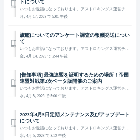
トについて
いつもお世話になっております。アストロキングス運営チームです。 2023年4月19日に実施予定の定期メンテナンス及びアップデート内容についてご案内いたします。 ※ 本告知は事前告知であり、諸事情により一部内容が変更となる場合がございます。その際は改めてご案内させていただく予定です。 ...
月, 4月 17, 2023 で 5:01 午後
旗艦についてのアンケート調査の報酬発送につい
て
いつもお世話になっております。アストロキングス運営チームです。 旗艦についてのアンケート 調査にたくさんのご協力をいただきどうもありがとうございました。 本アンケートにご協力いただいたお礼の報酬を本日支給させていただきました。 ただし、ご協力いただいた司令官様のうち、報酬受け取りのための...
金, 4月 14, 2023 で 2:44 午後
[告知事項] 最強連盟を証明するための場所！帝国
連盟対戦第2次ベータ版開催のご案内
いつもお世話になっております。アストロキングス運営チームです。 司令官様の連盟の実力を試す熾烈な戦場、帝国連盟対戦コンテンツが間もなく第2次ベータ版として戻ってきます！ 司令官様の連盟の実力を試す機会が再来しました。 他サーバーの連盟との戦闘を通し、司令官様が所属する連盟の名声...
水, 4月 5, 2023 で 5:00 午後
2023年4月5日定期メンテナンス及びアップデート
について
いつもお世話になっております。アストロキングス運営チームです。 2023年4月5日に実施予定の定期メンテナンス及びアップデート内容についてご案内いたします。 ※ 本告知は事前告知であり、諸事情により一部内容が変更となる場合がございます。その際は改めてご案内させていただく予定です。 ...
水, 4月 5, 2023 で 3:12 午後