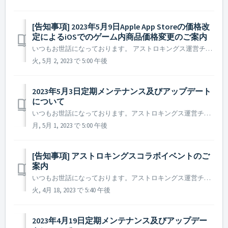
[告知事項] 2023年5月9日Apple App Storeの価格改
定によるiOSでのゲーム内商品価格変更のご案内
いつもお世話になっております。 アストロキングス運営チームです。 2023年5月9日Apple App Storeのアプリ及びアプリ内購入価格の改定により、アストロキングスの日本と韓国を含む一部国家のiOSで購入するアプリ内の商品価格が変更されます。 アプリ内の商品価格は、米ドルの為替レートを...
火, 5月 2, 2023 で 5:00 午後
2023年5月3日定期メンテナンス及びアップデート
について
いつもお世話になっております。アストロキングス運営チームです。 2023年5月3日に実施予定の定期メンテナンス及びアップデート内容についてご案内いたします。 ※ 本告知は事前告知であり、諸事情により一部内容が変更となる場合がございます。その際は改めてご案内させていただく予定です。 ...
月, 5月 1, 2023 で 5:00 午後
[告知事項] アストロキングスコラボイベントのご
案内
いつもお世話になっております。アストロキングス運営チームです。 多くの司令官の皆様からご要望いただいた作品がアストロキングスとの新規コラボとしてやってきます！ 伝説の旗艦ヤマトに乗って「宇宙戦艦ヤマト2205 新たなる旅立ち」の英雄がアストロキングスの銀河系に出陣します。 第65護衛...
火, 4月 18, 2023 で 5:40 午後
2023年4月19日定期メンテナンス及びアップデー