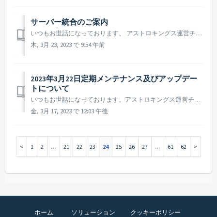
サーバー統合のご案内​
いつもお世話になっております。 アストロキングス運営チームです。 より良いゲーム環境をご提供するため、 2023年4月5日にサーバー統合を行う事をご案内致します。 ▶️ サーバー統合のご案内 ※ 2021年から実施されるサーバー統合は統合サーバー対象に統合前の2週間、サーバー統合特...
木, 3月 23, 2023 で 9:54 午前
2023年3月22日定期メンテナンス及びアップデー
トについて
いつもお世話になっております。アストロキングス運営チームです。 2023年3月22日に実施予定の定期メンテナンス及びアップデート内容についてご案内いたします。 ※本告知は事前告知であり、諸事情により一部内容が変更となる場合がございます。その際は改めてご案内させていただく予定です。 ...
金, 3月 17, 2023 で 12:03 午後
1
2
…
21
22
23
24
25
26
27
…
61
62
ホーム
ソリューション
クッキーポリシー