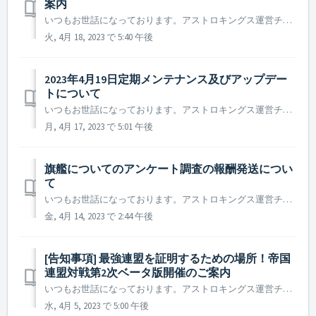
案内
いつもお世話になっております。アストロキングス運営チームです。 多くの司令官の皆様からご要望いただいた作品がアストロキングスとの新規コラボとしてやってきます！ 伝説の旗艦ヤマトに乗って「宇宙戦艦ヤマト2205 新たなる旅立ち」の英雄がアストロキングスの銀河系に出陣します。 第65護衛...
火, 4月 18, 2023 で 5:40 午後
2023年4月19日定期メンテナンス及びアップデー
トについて
いつもお世話になっております。アストロキングス運営チームです。 2023年4月19日に実施予定の定期メンテナンス及びアップデート内容についてご案内いたします。 ※ 本告知は事前告知であり、諸事情により一部内容が変更となる場合がございます。その際は改めてご案内させていただく予定です。 ...
月, 4月 17, 2023 で 5:01 午後
旗艦についてのアンケート調査の報酬発送につい
て
いつもお世話になっております。アストロキングス運営チームです。 旗艦についてのアンケート 調査にたくさんのご協力をいただきどうもありがとうございました。 本アンケートにご協力いただいたお礼の報酬を本日支給させていただきました。 ただし、ご協力いただいた司令官様のうち、報酬受け取りのための...
金, 4月 14, 2023 で 2:44 午後
[告知事項] 最強連盟を証明するための場所！帝国
連盟対戦第2次ベータ版開催のご案内
いつもお世話になっております。アストロキングス運営チームです。 司令官様の連盟の実力を試す熾烈な戦場、帝国連盟対戦コンテンツが間もなく第2次ベータ版として戻ってきます！ 司令官様の連盟の実力を試す機会が再来しました。 他サーバーの連盟との戦闘を通し、司令官様が所属する連盟の名声...
水, 4月 5, 2023 で 5:00 午後