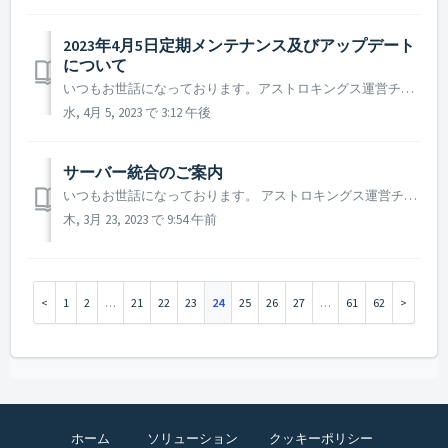
2023年4月5日定期メンテナンス及びアップデート
について
いつもお世話になっております。アストロキングス運営チームです。 2023年4月5日に実施予定の定期メンテナンス及びアップデート内容についてご案内いたします。 ※ 本告知は事前告知であり、諸事情により一部内容が変更となる場合がございます。その際は改めてご案内させていただく予定です。 ...
水, 4月 5, 2023 で 3:12 午後
サーバー統合のご案内​
いつもお世話になっております。 アストロキングス運営チームです。 より良いゲーム環境をご提供するため、 2023年4月5日にサーバー統合を行う事をご案内致します。 ▶️ サーバー統合のご案内 ※ 2021年から実施されるサーバー統合は統合サーバー対象に統合前の2週間、サーバー統合特...
木, 3月 23, 2023 で 9:54 午前
1
2
…
21
22
23
24
25
26
27
…
61
62
ホーム
ソリューション
クッキーポリシー