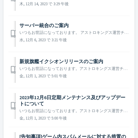
木, 12月 14, 2023 で 3:29 午後
サーバー統合のご案内​
いつもお世話になっております。 アストロキングス運営チームです。 より良いゲーム環境をご提供するため、 2023年12月20日にサーバー統合を行う事をご案内致します。 ▶️ サーバー統合のご案内 ※ 2021年から実施されるサーバー統合は統合サーバー対象に統合前の2週間、サーバー統合...
水, 12月 6, 2023 で 3:21 午後
新規旗艦イクシオンリリースのご案内
いつもお世話になっております。アストロキングス運営チームです。 新規レールガン旗艦イクシオンがリリースされました！ イクシオンのリリースを記念して、イクシオンを無料で製作できるログインイベントと 成長支援イベントも同時に開催されますので、毎日ログインして様々な報酬を獲得してください！ ※ 本...
金, 12月 1, 2023 で 5:01 午後
2023年12月6日定期メンテナンス及びアップデー
トについて
いつもお世話になっております。アストロキングス運営チームです。 2023年12月6日に実施予定の定期メンテナンス及びアップデートについてご案内いたします。 ※ 本告知は事前告知であり、諸事情により一部内容が変更となる場合がございます。その際は改めてご案内させていただく予定です。 ▶...
金, 12月 1, 2023 で 5:00 午後
[告知事項]ゲーム内スパムメールに対する措置の