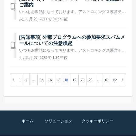
ご案内
いつもお世話になっております。アストロキングス運営チームです。 最近、外部プログラムへの参加を要求するゲーム内メールが不特定多数の司令官様に発送されているので今一度ご注意いただきますようお願い申し上げます。 我々アストロキングスでは、万が一に備え司令官様の被害を防止すべく、スパムメールを発送した...
火, 11月 28, 2023 で 3:02 午後
[告知事項] 外部プログラムへの参加要求スパムメ
ールについての注意喚起
いつもお世話になっております。アストロキングス運営チームです。 最近、連盟の重役への選定等をちらつかせ、外部プログラムへ参加するよう要求するゲーム内メールが不特定多数の司令官様に発送されているのでご注意ください。 出所不明のゲーム内メール、特に外部プログラムへの参加を促すメールは、司令官様の個人...
月, 11月 27, 2023 で 1:34 午後
1
2
…
15
16
17
18
19
20
21
…
61
62
ホーム
ソリューション
クッキーポリシー