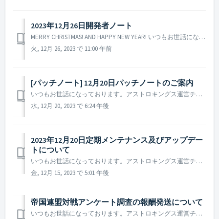
2023年12月26日開発者ノート
MERRY CHRISTMAS! AND HAPPY NEW YEAR! いつもお世話になっております。アストロキングス制作PDです。 本日は、開発者ノートを通して開発チームで準備を進めている2024年のアップデート計画について司令官の皆様にお伝えできればと存じます。 この内容の一部は既...
火, 12月 26, 2023 で 11:00 午前
[パッチノート] 12月20日パッチノートのご案内
いつもお世話になっております。アストロキングス運営チームです。 本日(2023年12月20日)実施されたパッチノートについてご案内いたします。 ▶ 2023年12月20日パッチノートのご案内 - 一部の言語において、ゲーム内の誤字脱字を修正しました。 ※ 参考事項 -...
水, 12月 20, 2023 で 6:24 午後
2023年12月20日定期メンテナンス及びアップデー
トについて
いつもお世話になっております。アストロキングス運営チームです。 2023年12月20日に実施予定の定期メンテナンス及びアップデートについてご案内いたします。 ※ 本告知は事前告知であり、諸事情により一部内容が変更となる場合がございます。その際は改めてご案内させていただく予定です。 ...
金, 12月 15, 2023 で 5:01 午後
帝国連盟対戦アンケート調査の報酬発送について
いつもお世話になっております。アストロキングス運営チームです。 帝国連盟対戦アンケート調査にたくさんのご協力をいただきどうもありがとうございました。 本アンケートにご協力いただいたお礼の報酬を本日支給させていただきました。 ただし、ご協力いただいた司令官様のうち、報酬受け取りのための司令...