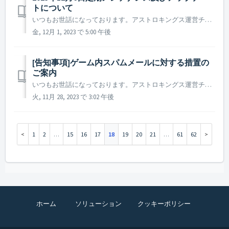
トについて
いつもお世話になっております。アストロキングス運営チームです。 2023年12月6日に実施予定の定期メンテナンス及びアップデートについてご案内いたします。 ※ 本告知は事前告知であり、諸事情により一部内容が変更となる場合がございます。その際は改めてご案内させていただく予定です。 ▶...
金, 12月 1, 2023 で 5:00 午後
[告知事項]ゲーム内スパムメールに対する措置の
ご案内
いつもお世話になっております。アストロキングス運営チームです。 最近、外部プログラムへの参加を要求するゲーム内メールが不特定多数の司令官様に発送されているので今一度ご注意いただきますようお願い申し上げます。 我々アストロキングスでは、万が一に備え司令官様の被害を防止すべく、スパムメールを発送した...
火, 11月 28, 2023 で 3:02 午後
1
2
…
15
16
17
18
19
20
21
…
61
62
ホーム
ソリューション
クッキーポリシー