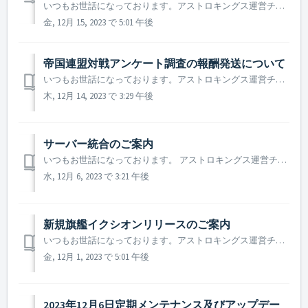
いつもお世話になっております。アストロキングス運営チームです。 2023年12月20日に実施予定の定期メンテナンス及びアップデートについてご案内いたします。 ※ 本告知は事前告知であり、諸事情により一部内容が変更となる場合がございます。その際は改めてご案内させていただく予定です。 ...
金, 12月 15, 2023 で 5:01 午後
帝国連盟対戦アンケート調査の報酬発送について
いつもお世話になっております。アストロキングス運営チームです。 帝国連盟対戦アンケート調査にたくさんのご協力をいただきどうもありがとうございました。 本アンケートにご協力いただいたお礼の報酬を本日支給させていただきました。 ただし、ご協力いただいた司令官様のうち、報酬受け取りのための司令...
木, 12月 14, 2023 で 3:29 午後
サーバー統合のご案内​
いつもお世話になっております。 アストロキングス運営チームです。 より良いゲーム環境をご提供するため、 2023年12月20日にサーバー統合を行う事をご案内致します。 ▶️ サーバー統合のご案内 ※ 2021年から実施されるサーバー統合は統合サーバー対象に統合前の2週間、サーバー統合...
水, 12月 6, 2023 で 3:21 午後
新規旗艦イクシオンリリースのご案内
いつもお世話になっております。アストロキングス運営チームです。 新規レールガン旗艦イクシオンがリリースされました！ イクシオンのリリースを記念して、イクシオンを無料で製作できるログインイベントと 成長支援イベントも同時に開催されますので、毎日ログインして様々な報酬を獲得してください！ ※ 本...
金, 12月 1, 2023 で 5:01 午後
2023年12月6日定期メンテナンス及びアップデー