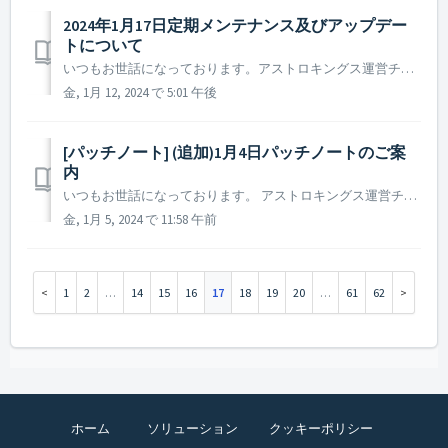
2024年1月17日定期メンテナンス及びアップデー
トについて
いつもお世話になっております。アストロキングス運営チームです。 2024年1月17日に実施予定の定期メンテナンス及びアップデートについてご案内いたします。 ※ 本告知は事前告知であり、諸事情により一部内容が変更となる場合がございます。その際は改めてご案内させていただく予定です。 ...
金, 1月 12, 2024 で 5:01 午後
[パッチノート] (追加)1月4日パッチノートのご案
内
いつもお世話になっております。 アストロキングス運営チームです。 本日(2024年1月4日)実施されたパッチノートについてご案内いたします。 ▶️ 2024年1月4日パッチ―ノートのご案内 - 一部言語の翻訳が改善されました。 - (追加) 一部修正されていなかった言語の翻訳も...
金, 1月 5, 2024 で 11:58 午前
1
2
…
14
15
16
17
18
19
20
…
61
62
ホーム
ソリューション
クッキーポリシー