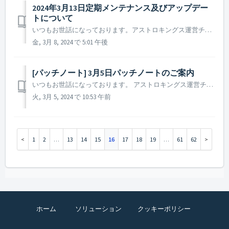
2024年3月13日定期メンテナンス及びアップデー
トについて
いつもお世話になっております。アストロキングス運営チームです。 2024年3月13日に実施予定の定期メンテナンス及びアップデート内容についてご案内いたします。 ※ 本告知は事前告知であり、諸事情により一部内容が変更となる場合がございます。その際は改めてご案内させていただく予定です。 ...
金, 3月 8, 2024 で 5:01 午後
[パッチノート] 3月5日パッチノートのご案内
いつもお世話になっております。 アストロキングス運営チームです。 本日(2024年3月5日)実施されたパッチノートについてご案内いたします。 ▶️ 2024年3月5日パッチ―ノートのご案内 - 一部の司令官様に、ウィークリー名声報酬が発送されていない現象を修正しました。 ※ 参...
火, 3月 5, 2024 で 10:53 午前
1
2
…
13
14
15
16
17
18
19
…
61
62
ホーム
ソリューション
クッキーポリシー