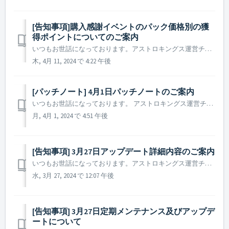
[告知事項]購入感謝イベントのパック価格別の獲
得ポイントについてのご案内
いつもお世話になっております。アストロキングス運営チームです。 現在開催中の「購入感謝イベント（連盟／個人）のパック価格別のポイント獲得量の詳細についてご案内いたします。 下表を通して、お望みの追加報酬をご獲得いただき、司令官様の効率的な成長にお役立てください。 ▶ 購入感謝イベントパッ...
木, 4月 11, 2024 で 4:22 午後
[パッチノート] 4月1日パッチノートのご案内
いつもお世話になっております。 アストロキングス運営チームです。 本日(2024年4月1日)実施されたパッチノートについてご案内いたします。 ▶️ 2024年4月1日パッチ―ノートのご案内 - 一部のパックのイメージが正常に表示されていない現象を修正しました。 ※ 参考事項 ...
月, 4月 1, 2024 で 4:51 午後
[告知事項] 3月27日アップデート詳細内容のご案内
いつもお世話になっております。アストロキングス運営チームです。 2024年3月27日に実施予定のアップデート内容についてご案内いたします。 ▶ 2024年3月27日アップデート詳細内容のご案内 1. イベント終了のご案内 - 2024年3月27日 08 : ...
水, 3月 27, 2024 で 12:07 午後
[告知事項] 3月27日定期メンテナンス及びアップデ
ートについて