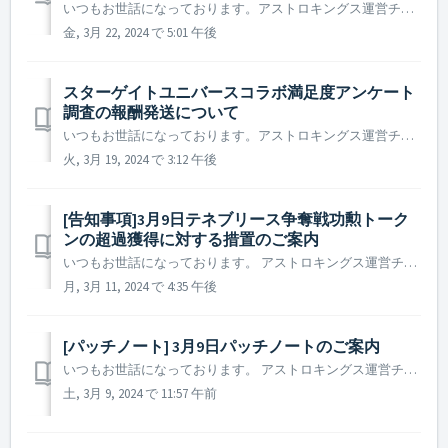
いつもお世話になっております。アストロキングス運営チームです。 2024年3月27日に実施予定の定期メンテナンス及びアップデート内容についてご案内いたします。. ※ 本告知は事前告知であり、諸事情により一部内容が変更となる場合がございます。その際は改めてご案内させていただく予定です。 ...
金, 3月 22, 2024 で 5:01 午後
スターゲイトユニバースコラボ満足度アンケート
調査の報酬発送について
いつもお世話になっております。アストロキングス運営チームです。 スターゲイトユニバースコラボ満足度アンケート調査にたくさんのご協力をいただきどうもありがとうございました。 本アンケートにご協力いただいたお礼の報酬を本日支給させていただきました。 ただし、ご協力いただいた司令官様のうち、報...
火, 3月 19, 2024 で 3:12 午後
[告知事項]3月9日テネブリース争奪戦功勲トーク
ンの超過獲得に対する措置のご案内
いつもお世話になっております。 アストロキングス運営チームです。 2024年3月9日に行われたテネブリース争奪戦におきまして、 テネブリース争奪戦功勲トークンを制限数量以上に獲得できてしまった現象を確認いたしました。 これに対し、全サーバーを対象に確認作業を実施し、以下の措置を行うことをご案...
月, 3月 11, 2024 で 4:35 午後
[パッチノート] 3月9日パッチノートのご案内
いつもお世話になっております。 アストロキングス運営チームです。 本日(2024年3月9日)実施されたパッチノートについてご案内いたします。 ▶️ 2024年3月9日パッチ―ノートのご案内 - テネブリース争奪戦ポイントが正常に更新されない現象が解決されました。 （テネブリース争奪戦功勲トークンアイテムは...
土, 3月 9, 2024 で 11:57 午前