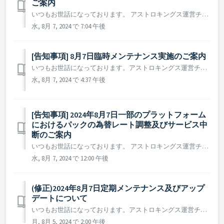
ご案内
いつもお世話になっております。 アストロキングス運営チームです。 本日の臨時メンテナンスによりゲームのご利用にご不便をおかけし誠に申し訳ございませんでした。 2024年8月7日 15時に想定数より多く登場したゴールド海賊NPCによりイベントポイントを大量に獲得してしまう現象を確認いたしました。...
水, 8月 7, 2024 で 7:04 午後
[告知事項] 8月7日臨時メンテナンス実施のご案内
いつもお世話になっております。アストロキングス運営チームです。 2024年8月7日一部の環境下にてゲームを正常にプレイできない状態を解決するため臨時メンテナンスを実施させていただくことをご案内いたします。 ▶ 2024年8月7日臨時メンテナンスのご案内 - メンテナンス時間 :...
水, 8月 7, 2024 で 4:37 午後
[告知事項] 2024年8月7日一部のプラットフォーム
におけるパックの為替レート調整及びサービス中
断のご案内
いつもお世話になっております。 アストロキングス運営チームです。 為替レートの変動により、2024年8月7日付で、Google Playstoreの一部国家の為替レートが変更されます。 また、Microsoft Storeの一部国家にてアストロキングスのサービスが中断されます。 - Goog...
水, 8月 7, 2024 で 12:00 午後
(修正)2024年8月7日定期メンテナンス及びアップ
デートについて
いつもお世話になっております。アストロキングス運営チームです。 2024年8月7日に実施予定の定期メンテナンス及びアップデート内容についてご案内いたします。 ※ 本告知は事前告知であり、諸事情により一部内容が変更となる場合がございます。その際は改めてご案内させていただく予定です。 ...
月, 8月 5, 2024 で 2:00 午後