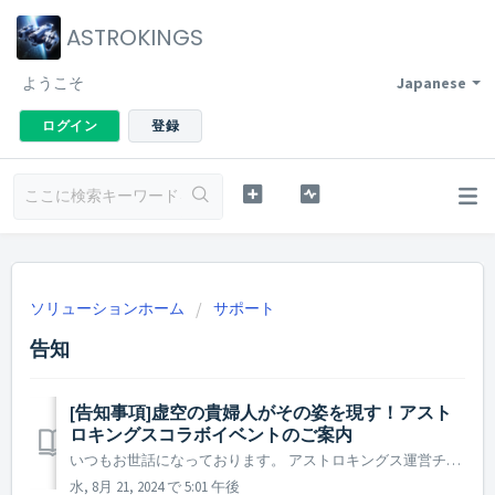
ASTROKINGS
ようこそ
Japanese
ログイン
登録
ソリューションホーム
サポート
告知
[告知事項]虚空の貴婦人がその姿を現す！アスト
ロキングスコラボイベントのご案内
いつもお世話になっております。 アストロキングス運営チームです。 皆様お待ちかねのコラボが帰ってきます！ 伝説の名作「銀河英雄伝説」の英雄たちが再びアストロキングスの銀河系にやってきます。 銀河帝国軍と自由惑星同盟軍の崇高な宇宙戦争をアストロキングスの銀河系でもう一度体験しよう！ ...
水, 8月 21, 2024 で 5:01 午後