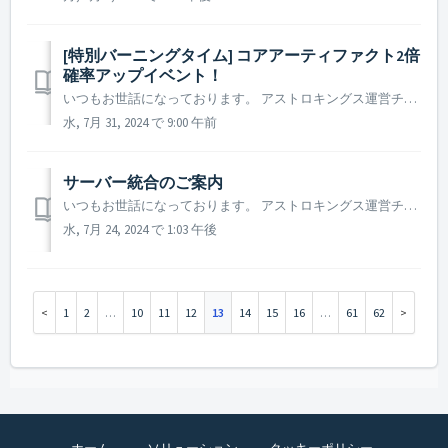
[特別バーニングタイム] コアアーティファクト2倍
確率アップイベント！
いつもお世話になっております。 アストロキングス運営チームです。 特別バーニングタイム第2弾！アーティファクト復元時のコアアーティファクト登場確率2倍イベントが開催されます。 ▶ コアアーティファクト2倍確率アップイベント！ - 開催日程：2024年7月31日 09 :...
水, 7月 31, 2024 で 9:00 午前
サーバー統合のご案内​
いつもお世話になっております。 アストロキングス運営チームです。 より良いゲーム環境をご提供するため、 2024年8月7日にサーバー統合を行う事をご案内致します。 ▶️ サーバー統合のご案内 ※ 2021年から実施されるサーバー統合は統合サーバー対象に統合前の2週間、サーバー統合特別...
水, 7月 24, 2024 で 1:03 午後
1
2
…
10
11
12
13
14
15
16
…
61
62