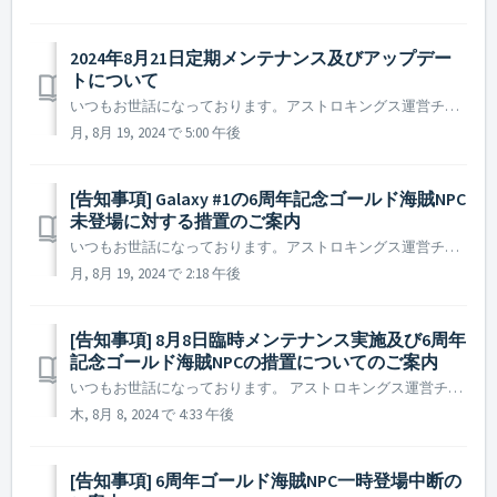
2024年8月21日定期メンテナンス及びアップデー
トについて
いつもお世話になっております。アストロキングス運営チームです。 2024年8月21日に実施予定の定期メンテナンス及びアップデートについてご案内いたします。 ※ 本告知は事前告知であり、諸事情により一部内容が変更となる場合がございます。その際は改めてご案内させていただく予定です。 ▶...
月, 8月 19, 2024 で 5:00 午後
[告知事項] Galaxy #1の6周年記念ゴールド海賊NPC
未登場に対する措置のご案内
いつもお世話になっております。アストロキングス運営チームです。 2024年8月9日と18日にGalaxy #1にて一時的に6周年記念ゴールド海賊NPCが登場しない現象jが発生しました。 6周年記念イベント進行の不手際により司令官の皆様にご不便をおかけし大変申し訳ございません。深くお詫び申し上げま...
月, 8月 19, 2024 で 2:18 午後
[告知事項] 8月8日臨時メンテナンス実施及び6周年
記念ゴールド海賊NPCの措置についてのご案内
いつもお世話になっております。 アストロキングス運営チームです。 この度は、イベント進行における不手際、重ね重ねの 臨時メンテナンスによりご不便をおかけしており大変申し訳ございません。 2024年8月7日に発生した6周年記念ゴールド海賊NPCが想定数より多く登場する現象に対する措置と...
木, 8月 8, 2024 で 4:33 午後
[告知事項] 6周年ゴールド海賊NPC一時登場中断の