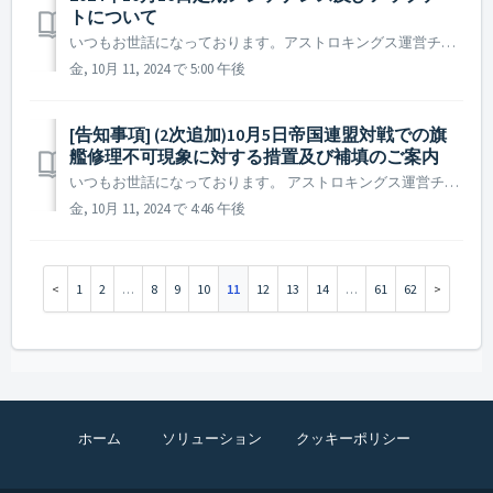
トについて
いつもお世話になっております。アストロキングス運営チームです。 2024年10月16日に実施予定の定期メンテナンス及びアップデート内容についてご案内いたします。 ※ 本告知は事前告知であり、諸事情により一部内容が変更となる場合がございます。その際は改めてご案内させていただく予定です。 ...
金, 10月 11, 2024 で 5:00 午後
[告知事項] (2次追加)10月5日帝国連盟対戦での旗
艦修理不可現象に対する措置及び補填のご案内
いつもお世話になっております。 アストロキングス運営チームです。 2024年10月5日に実施された帝国連盟対戦で旗艦を修理できない現象が発生していたことを確認いたしました。 実施された全ての戦闘を対象に確認作業を実施し、詳細確認のため措置が遅れてしまいました事誠に申し訳ございません。 ...
金, 10月 11, 2024 で 4:46 午後
1
2
…
8
9
10
11
12
13
14
…
61
62
ホーム
ソリューション
クッキーポリシー