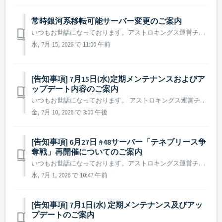
常時銀河系移転可能サーバー変更のご案内
いつもお世話になっております。アストロキングス運営チームです。 2026年7月15日定期メンテナンス終了後から常時銀河系移転リストは以下の通り変更されます。 ▶ 常時銀河系移転可能サーバー変更のご案内 Current Galaxy Galaxy Available for...
水, 7月 15, 2026 で 11:00 午前
[告知事項] 7月15日(水)定期メンテナンスおよびア
ップデート内容のご案内
いつもお世話になっております。 アストロキングス運営チームです。 2026年7月15日(水)に実施予定の定期メンテナンスおよびアップデートについてご案内いたします。 ※ メンテナンス内容は状況によって変更される場合があり、変更が生じた際は本お知らせを通じてご案内いたします。 ▶ 定期...
金, 7月 10, 2026 で 3:00 午後
[告知事項] 6月27日 #48サーバー「テネブリース争
奪戦」再開催についてのご案内
いつもお世話になっております。アストロキングス運営チームです。 2026年6月27日に、48サーバーで開催された「テネブリース争奪戦」において、イベントが正常に進行しない不具合を確認いたしました。 本件につきましては、調査および修正対応が完了しております。 48サーバーの「テネブリース争奪戦」イベントにつ...
水, 7月 1, 2026 で 10:47 午前
[告知事項] 7月1日(水) 定期メンテナンス及びアッ
プデートのご案内