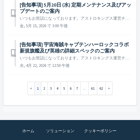
[告知事項] 5月20日 (水) 定期メンテナンス及びアッ
プデートのご案内
いつもお世話になっております。アストロキングス運営チームです。 2026年5月20日(水)に実施予定の定期メンテナンス及びアップデート内容についてご案内いたします。 ※ 本告知は事前告知であり、諸事情により一部内容が変更となる場合がございます。その際は改めてご案内いたします。 ...
金, 5月 15, 2026 で 3:00 午後
[告知事項] 宇宙海賊キャプテンハーロックコラボ
新規旗艦及び英雄の詳細スペックのご案内
いつもお世話になっております。アストロキングス運営チームです。 宇宙海賊キャプテンハーロックの伝説の英雄たちと新規旗艦 [新]アルカディアがついに出撃しました！ 圧倒的な力を秘めた新規旗艦と英雄たちの性能を確認して、 果てなき星の海で、司令官様だけの新たな伝説を刻んでください！ ▶...
水, 4月 22, 2026 で 12:50 午後
1
2
3
4
5
6
7
…
61
62
ホーム
ソリューション
クッキーポリシー